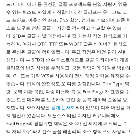
드, 메타데이터 등 완전한 글꼴 프로젝트를 단일 사람이 읽을
수 있는 텍스트 파일에 저장합니다. 각 글리프는 유니코드 코
드 포인트, 아웃라인 좌표, 참조 합성, 앵커로 기술되어 표준 텍
스트 도구로 전체 글꼴 디자인을 검사하고 비교할 수 있습니
다. SFD는 글꼴 개발 과정에서 편집 가능한 작업 형식으로 기
능하며, 여기서 OTF, TTF 또는 WOFF 같은 바이너리 형식으
로 완성된 글꼴이 컴파일됩니다. 주요 장점은 버전 관리 친화
성입니다 — SFD가 순수 텍스트이므로 글꼴 디자이너가 개별
글리프의 변경 사항을 추적하고, 공동 작업자의 기여를 병합하
며, Git 또는 기타 VCS를 사용하여 전체 개정 이력을 유지할 수
있습니다. 형식의 완전성도 또 다른 강점입니다. TrueType 명
령, 문맥 치환 룩업, 다중 마스터 축 등 FontForge가 표현할 수
있는 모든 데이터를 보존하여 편집 중 왕복 데이터 손실을 방
지합니다. SFD 사양은
공개 문서화
되어 있으며 여러 버전을 거
쳐 발전해 왔습니다. 오픈소스 타입 디자인 커뮤니티에서
FontForge의 광범위한 채택은 SFD가 전 세계에 배포되는 수
백 개의 자유 라이선스 글꼴 패밀리의 소스 형식으로 사용되고