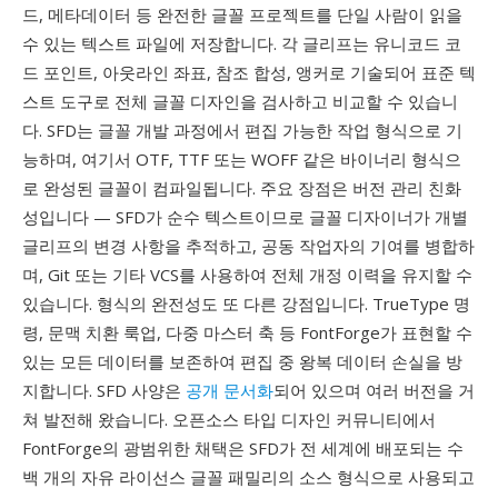
드, 메타데이터 등 완전한 글꼴 프로젝트를 단일 사람이 읽을
수 있는 텍스트 파일에 저장합니다. 각 글리프는 유니코드 코
드 포인트, 아웃라인 좌표, 참조 합성, 앵커로 기술되어 표준 텍
스트 도구로 전체 글꼴 디자인을 검사하고 비교할 수 있습니
다. SFD는 글꼴 개발 과정에서 편집 가능한 작업 형식으로 기
능하며, 여기서 OTF, TTF 또는 WOFF 같은 바이너리 형식으
로 완성된 글꼴이 컴파일됩니다. 주요 장점은 버전 관리 친화
성입니다 — SFD가 순수 텍스트이므로 글꼴 디자이너가 개별
글리프의 변경 사항을 추적하고, 공동 작업자의 기여를 병합하
며, Git 또는 기타 VCS를 사용하여 전체 개정 이력을 유지할 수
있습니다. 형식의 완전성도 또 다른 강점입니다. TrueType 명
령, 문맥 치환 룩업, 다중 마스터 축 등 FontForge가 표현할 수
있는 모든 데이터를 보존하여 편집 중 왕복 데이터 손실을 방
지합니다. SFD 사양은
공개 문서화
되어 있으며 여러 버전을 거
쳐 발전해 왔습니다. 오픈소스 타입 디자인 커뮤니티에서
FontForge의 광범위한 채택은 SFD가 전 세계에 배포되는 수
백 개의 자유 라이선스 글꼴 패밀리의 소스 형식으로 사용되고