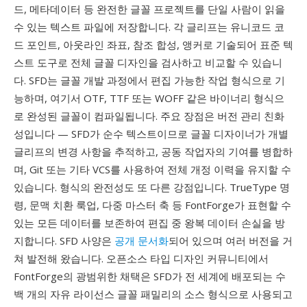
드, 메타데이터 등 완전한 글꼴 프로젝트를 단일 사람이 읽을
수 있는 텍스트 파일에 저장합니다. 각 글리프는 유니코드 코
드 포인트, 아웃라인 좌표, 참조 합성, 앵커로 기술되어 표준 텍
스트 도구로 전체 글꼴 디자인을 검사하고 비교할 수 있습니
다. SFD는 글꼴 개발 과정에서 편집 가능한 작업 형식으로 기
능하며, 여기서 OTF, TTF 또는 WOFF 같은 바이너리 형식으
로 완성된 글꼴이 컴파일됩니다. 주요 장점은 버전 관리 친화
성입니다 — SFD가 순수 텍스트이므로 글꼴 디자이너가 개별
글리프의 변경 사항을 추적하고, 공동 작업자의 기여를 병합하
며, Git 또는 기타 VCS를 사용하여 전체 개정 이력을 유지할 수
있습니다. 형식의 완전성도 또 다른 강점입니다. TrueType 명
령, 문맥 치환 룩업, 다중 마스터 축 등 FontForge가 표현할 수
있는 모든 데이터를 보존하여 편집 중 왕복 데이터 손실을 방
지합니다. SFD 사양은
공개 문서화
되어 있으며 여러 버전을 거
쳐 발전해 왔습니다. 오픈소스 타입 디자인 커뮤니티에서
FontForge의 광범위한 채택은 SFD가 전 세계에 배포되는 수
백 개의 자유 라이선스 글꼴 패밀리의 소스 형식으로 사용되고