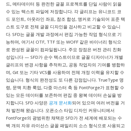
드, 메타데이터 등 완전한 글꼴 프로젝트를 단일 사람이 읽을
수 있는 텍스트 파일에 저장합니다. 각 글리프는 유니코드 코
드 포인트, 아웃라인 좌표, 참조 합성, 앵커로 기술되어 표준 텍
스트 도구로 전체 글꼴 디자인을 검사하고 비교할 수 있습니
다. SFD는 글꼴 개발 과정에서 편집 가능한 작업 형식으로 기
능하며, 여기서 OTF, TTF 또는 WOFF 같은 바이너리 형식으
로 완성된 글꼴이 컴파일됩니다. 주요 장점은 버전 관리 친화
성입니다 — SFD가 순수 텍스트이므로 글꼴 디자이너가 개별
글리프의 변경 사항을 추적하고, 공동 작업자의 기여를 병합하
며, Git 또는 기타 VCS를 사용하여 전체 개정 이력을 유지할 수
있습니다. 형식의 완전성도 또 다른 강점입니다. TrueType 명
령, 문맥 치환 룩업, 다중 마스터 축 등 FontForge가 표현할 수
있는 모든 데이터를 보존하여 편집 중 왕복 데이터 손실을 방
지합니다. SFD 사양은
공개 문서화
되어 있으며 여러 버전을 거
쳐 발전해 왔습니다. 오픈소스 타입 디자인 커뮤니티에서
FontForge의 광범위한 채택은 SFD가 전 세계에 배포되는 수
백 개의 자유 라이선스 글꼴 패밀리의 소스 형식으로 사용되고