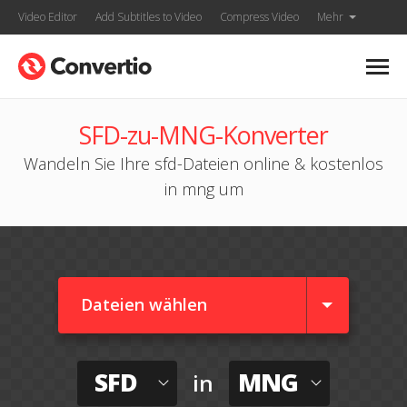
Video Editor
Add Subtitles to Video
Compress Video
Mehr
SFD-zu-MNG-Konverter
Wandeln Sie Ihre sfd-Dateien online & kostenlos
in mng um
Dateien wählen
SFD
MNG
in