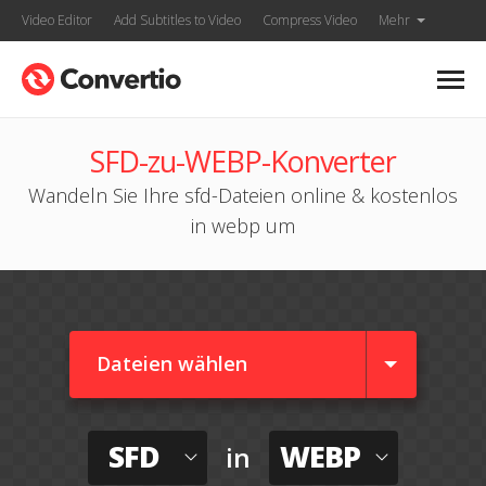
Video Editor
Add Subtitles to Video
Compress Video
Mehr
SFD-zu-WEBP-Konverter
Wandeln Sie Ihre sfd-Dateien online & kostenlos
in webp um
Dateien wählen
SFD
WEBP
in