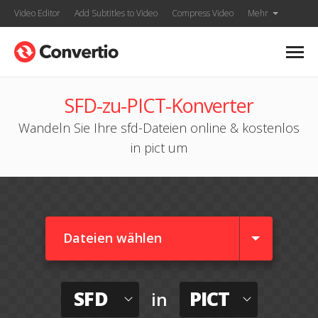
Video Editor
Add Subtitles to Video
Compress Video
Mehr
SFD-zu-PICT-Konverter
Wandeln Sie Ihre sfd-Dateien online & kostenlos
in pict um
Dateien wählen
SFD
PICT
in