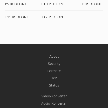
PS in DFONT
PT3 in DFONT
SFD in DFONT
T11 in DFONT
T42 in DFONT
About
Security
Formate
Help
Status
Video-Konverter
Audio-Konverter