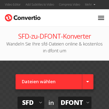
Video Editor
Add Subtitles to Video
Compress Video
Mehr
SFD-zu-DFONT-Konverter
Wandeln Sie Ihre sfd-Dateien online & kostenlos
in dfont um
Dateien wählen
SFD
DFONT
in