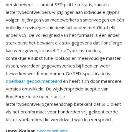
versiebeheer — omdat SFD platte tekst is, kunnen
lettertypeontwerpers wijzigingen aan individuele glyphs
volgen, bijdragen van medewerkers samenvoegen en één
volledige revisiegeschiedenis bijhouden met Git of elk
ander VCS. De volledigheid van het formaat is één ander
sterk punt: het bewaart elk stuk gegevens dat FontForge
kan weergeven, inclusief TrueType-instructies,
contextuele substitutie-lookups en meervoudige master-
assen, waardoor gegevensverlies bij heen en weer
bewerken wordt voorkomen. De SFD-specificatie is
openbaar gedocumenteerd
en heeft zich door meerdere
versies ontwikkeld. De wijdverspreide adoptie van
FontForge in de open-source-
lettertypeontwerpgemeenschap betekent dat SFD dient
als het bronformaat voor honderden vrij gelicentieerde
lettertypefamilies die wereldwijd worden verspreid.
Ontwikkelaar
:
George Williams