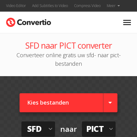
Video Editor
Add Subtitles to Video
Compress Video
Meer
SFD naar PICT converter
Converteer online gratis uw sfd- naar pict-
bestanden
Kies bestanden
SFD
PICT
naar