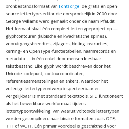
bronbestandsformaat van
FontForge
, de gratis en open-
source lettertype-editor die oorspronkelijk in 2000 door
George Williams werd gemaakt onder de naam PfaEdit.
Het formaat slaat één compleet lettertypeproject op —
glyphcontouren (kubische en kwadratische splines),
vooruitgangsbreedtes, zijlagers, hinting-instructies,
kerning- en OpenType-functietabellen, naamrecords en
metadata — in één enkel door mensen leesbaar
tekstbestand. Elke glyph wordt beschreven door het
Unicode-codepunt, contourcoordinaten,
referentiesamenstellingen en ankers, waardoor het
volledige lettertypeontwerp inspecteerbaar en
vergelijkbaar is met standaard teksttools. SFD functioneert
als het bewerkbare werkformaat tijdens
lettertypeontwikkeling, van waaruit voltooide lettertypen
worden gecompileerd naar binaire formaten zoals OTF,
TTF of WOFF. Één primair voordeel is geschiktheid voor