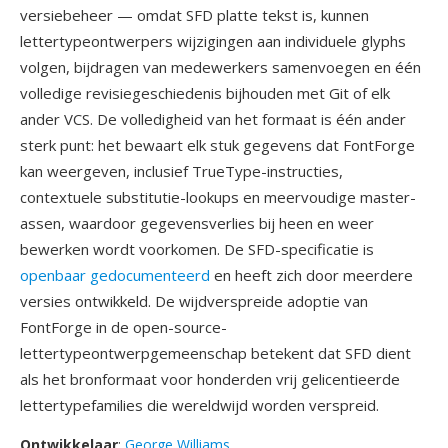
versiebeheer — omdat SFD platte tekst is, kunnen
lettertypeontwerpers wijzigingen aan individuele glyphs
volgen, bijdragen van medewerkers samenvoegen en één
volledige revisiegeschiedenis bijhouden met Git of elk
ander VCS. De volledigheid van het formaat is één ander
sterk punt: het bewaart elk stuk gegevens dat FontForge
kan weergeven, inclusief TrueType-instructies,
contextuele substitutie-lookups en meervoudige master-
assen, waardoor gegevensverlies bij heen en weer
bewerken wordt voorkomen. De SFD-specificatie is
openbaar gedocumenteerd
en heeft zich door meerdere
versies ontwikkeld. De wijdverspreide adoptie van
FontForge in de open-source-
lettertypeontwerpgemeenschap betekent dat SFD dient
als het bronformaat voor honderden vrij gelicentieerde
lettertypefamilies die wereldwijd worden verspreid.
Ontwikkelaar
:
George Williams