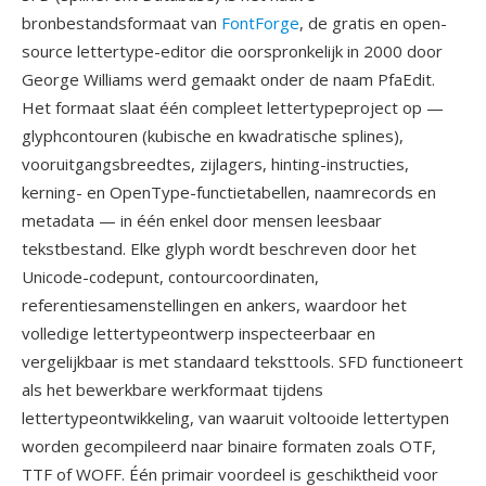
bronbestandsformaat van
FontForge
, de gratis en open-
source lettertype-editor die oorspronkelijk in 2000 door
George Williams werd gemaakt onder de naam PfaEdit.
Het formaat slaat één compleet lettertypeproject op —
glyphcontouren (kubische en kwadratische splines),
vooruitgangsbreedtes, zijlagers, hinting-instructies,
kerning- en OpenType-functietabellen, naamrecords en
metadata — in één enkel door mensen leesbaar
tekstbestand. Elke glyph wordt beschreven door het
Unicode-codepunt, contourcoordinaten,
referentiesamenstellingen en ankers, waardoor het
volledige lettertypeontwerp inspecteerbaar en
vergelijkbaar is met standaard teksttools. SFD functioneert
als het bewerkbare werkformaat tijdens
lettertypeontwikkeling, van waaruit voltooide lettertypen
worden gecompileerd naar binaire formaten zoals OTF,
TTF of WOFF. Één primair voordeel is geschiktheid voor