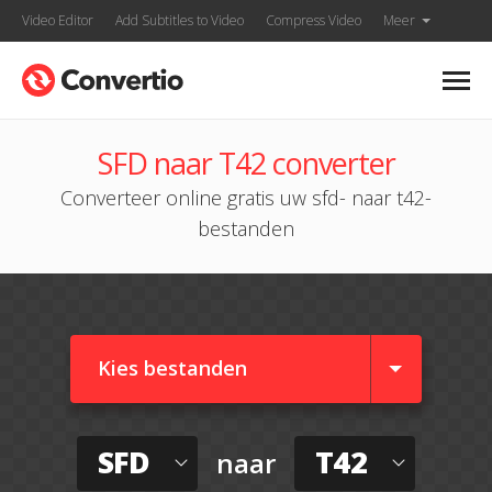
Video Editor
Add Subtitles to Video
Compress Video
Meer
SFD naar T42 converter
Converteer online gratis uw sfd- naar t42-
bestanden
Kies bestanden
SFD
T42
naar