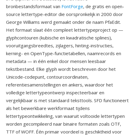
bronbestandsformaat van
FontForge
, de gratis en open-
source lettertype-editor die oorspronkelijk in 2000 door
George Williams werd gemaakt onder de naam PfaEdit.
Het formaat slaat één compleet lettertypeproject op —
glyphcontouren (kubische en kwadratische splines),
vooruitgangsbreedtes, zijlagers, hinting-instructies,
kerning- en OpenType-functietabellen, naamrecords en
metadata — in één enkel door mensen leesbaar
tekstbestand. Elke glyph wordt beschreven door het
Unicode-codepunt, contourcoordinaten,
referentiesamenstellingen en ankers, waardoor het
volledige lettertypeontwerp inspecteerbaar en
vergelijkbaar is met standaard teksttools. SFD functioneert
als het bewerkbare werkformaat tijdens
lettertypeontwikkeling, van waaruit voltooide lettertypen
worden gecompileerd naar binaire formaten zoals OTF,
TTF of WOFF. Één primair voordeel is geschiktheid voor