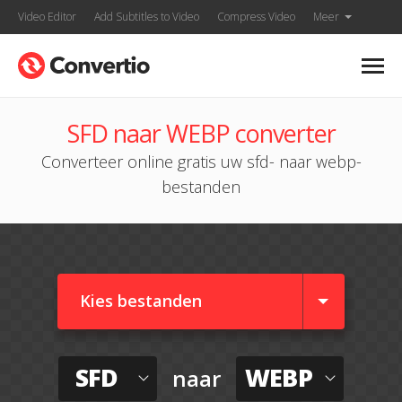
Video Editor
Add Subtitles to Video
Compress Video
Meer
SFD naar WEBP converter
Converteer online gratis uw sfd- naar webp-
bestanden
Kies bestanden
SFD
WEBP
naar