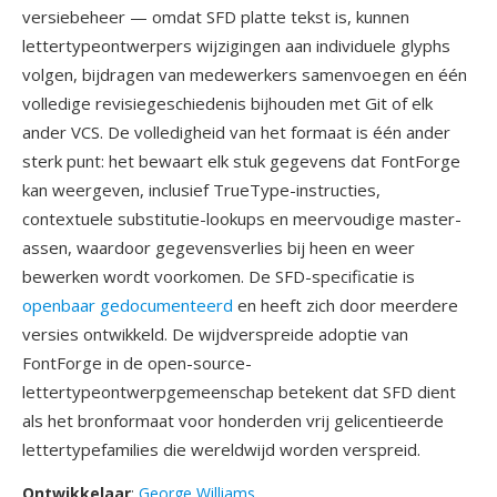
versiebeheer — omdat SFD platte tekst is, kunnen
lettertypeontwerpers wijzigingen aan individuele glyphs
volgen, bijdragen van medewerkers samenvoegen en één
volledige revisiegeschiedenis bijhouden met Git of elk
ander VCS. De volledigheid van het formaat is één ander
sterk punt: het bewaart elk stuk gegevens dat FontForge
kan weergeven, inclusief TrueType-instructies,
contextuele substitutie-lookups en meervoudige master-
assen, waardoor gegevensverlies bij heen en weer
bewerken wordt voorkomen. De SFD-specificatie is
openbaar gedocumenteerd
en heeft zich door meerdere
versies ontwikkeld. De wijdverspreide adoptie van
FontForge in de open-source-
lettertypeontwerpgemeenschap betekent dat SFD dient
als het bronformaat voor honderden vrij gelicentieerde
lettertypefamilies die wereldwijd worden verspreid.
Ontwikkelaar
:
George Williams