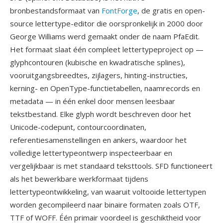
bronbestandsformaat van
FontForge
, de gratis en open-
source lettertype-editor die oorspronkelijk in 2000 door
George Williams werd gemaakt onder de naam PfaEdit.
Het formaat slaat één compleet lettertypeproject op —
glyphcontouren (kubische en kwadratische splines),
vooruitgangsbreedtes, zijlagers, hinting-instructies,
kerning- en OpenType-functietabellen, naamrecords en
metadata — in één enkel door mensen leesbaar
tekstbestand. Elke glyph wordt beschreven door het
Unicode-codepunt, contourcoordinaten,
referentiesamenstellingen en ankers, waardoor het
volledige lettertypeontwerp inspecteerbaar en
vergelijkbaar is met standaard teksttools. SFD functioneert
als het bewerkbare werkformaat tijdens
lettertypeontwikkeling, van waaruit voltooide lettertypen
worden gecompileerd naar binaire formaten zoals OTF,
TTF of WOFF. Één primair voordeel is geschiktheid voor