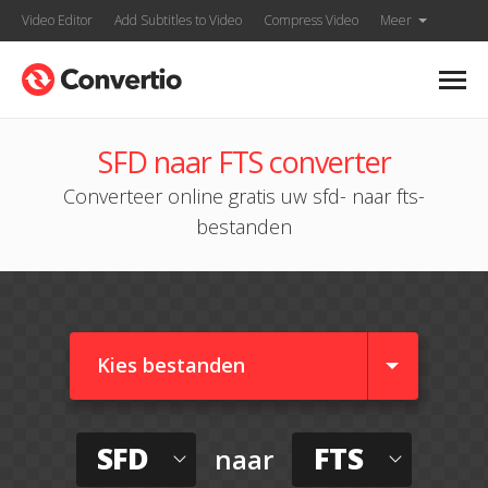
Video Editor
Add Subtitles to Video
Compress Video
Meer
SFD naar FTS converter
Converteer online gratis uw sfd- naar fts-
bestanden
Kies bestanden
SFD
FTS
naar