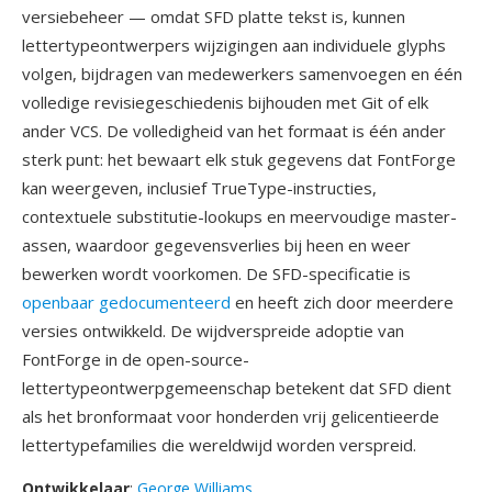
versiebeheer — omdat SFD platte tekst is, kunnen
lettertypeontwerpers wijzigingen aan individuele glyphs
volgen, bijdragen van medewerkers samenvoegen en één
volledige revisiegeschiedenis bijhouden met Git of elk
ander VCS. De volledigheid van het formaat is één ander
sterk punt: het bewaart elk stuk gegevens dat FontForge
kan weergeven, inclusief TrueType-instructies,
contextuele substitutie-lookups en meervoudige master-
assen, waardoor gegevensverlies bij heen en weer
bewerken wordt voorkomen. De SFD-specificatie is
openbaar gedocumenteerd
en heeft zich door meerdere
versies ontwikkeld. De wijdverspreide adoptie van
FontForge in de open-source-
lettertypeontwerpgemeenschap betekent dat SFD dient
als het bronformaat voor honderden vrij gelicentieerde
lettertypefamilies die wereldwijd worden verspreid.
Ontwikkelaar
:
George Williams