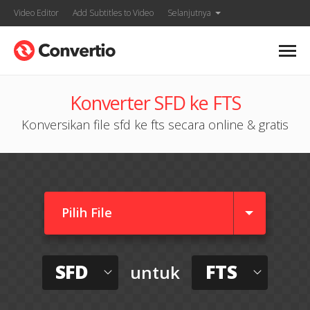
Video Editor
Add Subtitles to Video
Selanjutnya
Konverter SFD ke FTS
Konversikan file sfd ke fts secara online & gratis
Pilih File
SFD
FTS
untuk