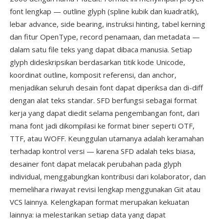
font lengkap — outline glyph (spline kubik dan kuadratik),
lebar advance, side bearing, instruksi hinting, tabel kerning
dan fitur OpenType, record penamaan, dan metadata —
dalam satu file teks yang dapat dibaca manusia. Setiap
glyph dideskripsikan berdasarkan titik kode Unicode,
koordinat outline, komposit referensi, dan anchor,
menjadikan seluruh desain font dapat diperiksa dan di-diff
dengan alat teks standar. SFD berfungsi sebagai format
kerja yang dapat diedit selama pengembangan font, dari
mana font jadi dikompilasi ke format biner seperti OTF,
TTF, atau WOFF. Keunggulan utamanya adalah keramahan
terhadap kontrol versi — karena SFD adalah teks biasa,
desainer font dapat melacak perubahan pada glyph
individual, menggabungkan kontribusi dari kolaborator, dan
memelihara riwayat revisi lengkap menggunakan Git atau
VCS lainnya. Kelengkapan format merupakan kekuatan
lainnya: ia melestarikan setiap data yang dapat