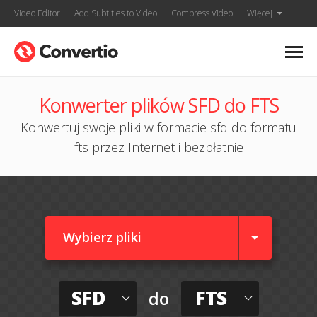
Video Editor
Add Subtitles to Video
Compress Video
Więcej
Konwerter plików SFD do FTS
Konwertuj swoje pliki w formacie sfd do formatu
fts przez Internet i bezpłatnie
Wybierz pliki
SFD
FTS
do