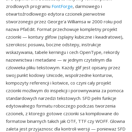
zrodlowych programu
FontForge
, darmowego i
otwartoźrodlowego edytora czcionek pierwotnie
stworzonego przez George'a Williamsa w 2000 roku pod
nazwa PfaEdit. Format przechowuje kompletny projekt
czcionki — kontury glifow (splajny kubiczne i kwadratowe),
szerokosc posuwu, boczne odstepy, instrukcje
wskazywania, tabele kerningu i cech OpenType, rekordy
nazewnictwa i metadane — w jednym czytelnym dla
czlowieka pliku tekstowym. Kazdy glif jest opisany przez
swoj punkt kodowy Unicode, wspolrzedne konturow,
kompozyty referencji i kotwice, co czyni caly projekt
czcionki mozliwym do inspekcji i porownywania za pomoca
standardowych narzedzi tekstowych. SFD pelni funkcje
edytowalnego formatu roboczego podczas tworzenia
czcionek, z ktorego gotowe czcionki sa kompilowane do
formatow binarnych takich jak OTF, TTF czy WOFF. Glowna
zaleta jest przyjaznosc dla kontroli wersji — poniewaz SFD