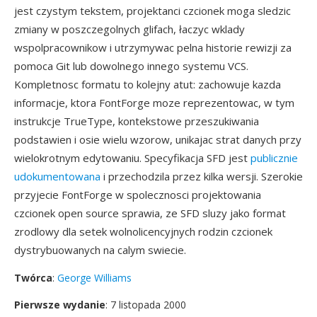
jest czystym tekstem, projektanci czcionek moga sledzic
zmiany w poszczegolnych glifach, łaczyc wklady
wspolpracownikow i utrzymywac pelna historie rewizji za
pomoca Git lub dowolnego innego systemu VCS.
Kompletnosc formatu to kolejny atut: zachowuje kazda
informacje, ktora FontForge moze reprezentowac, w tym
instrukcje TrueType, kontekstowe przeszukiwania
podstawien i osie wielu wzorow, unikajac strat danych przy
wielokrotnym edytowaniu. Specyfikacja SFD jest
publicznie
udokumentowana
i przechodzila przez kilka wersji. Szerokie
przyjecie FontForge w spolecznosci projektowania
czcionek open source sprawia, ze SFD sluzy jako format
zrodlowy dla setek wolnolicencyjnych rodzin czcionek
dystrybuowanych na calym swiecie.
Twórca
:
George Williams
Pierwsze wydanie
: 7 listopada 2000