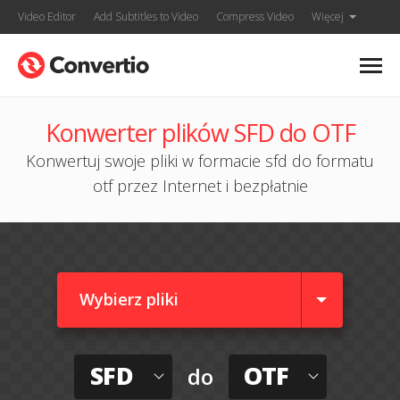
Video Editor
Add Subtitles to Video
Compress Video
Więcej
Konwerter plików SFD do OTF
Konwertuj swoje pliki w formacie sfd do formatu
otf przez Internet i bezpłatnie
Wybierz pliki
SFD
OTF
do