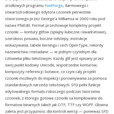
zrodlowych programu
FontForge
, darmowego i
otwartoźrodlowego edytora czcionek pierwotnie
stworzonego przez George'a Williamsa w 2000 roku pod
nazwa PfaEdit. Format przechowuje kompletny projekt
czcionki — kontury glifow (splajny kubiczne i kwadratowe),
szerokosc posuwu, boczne odstepy, instrukcje
wskazywania, tabele kerningu i cech OpenType, rekordy
nazewnictwa i metadane — w jednym czytelnym dla
czlowieka pliku tekstowym. Kazdy glif jest opisany przez
swoj punkt kodowy Unicode, wspolrzedne konturow,
kompozyty referencji i kotwice, co czyni caly projekt
czcionki mozliwym do inspekcji i porownywania za pomoca
standardowych narzedzi tekstowych. SFD pelni funkcje
edytowalnego formatu roboczego podczas tworzenia
czcionek, z ktorego gotowe czcionki sa kompilowane do
formatow binarnych takich jak OTF, TTF czy WOFF. Glowna
zaleta jest przyjaznosc dla kontroli wersji — poniewaz SFD