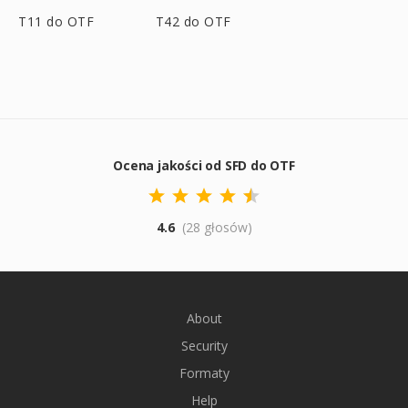
T11 do OTF
T42 do OTF
Ocena jakości od SFD do OTF
4.6
(28 głosów)
About
Security
Formaty
Help