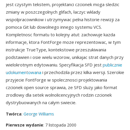
jest czystym tekstem, projektanci czcionek moga sledzic
zmiany w poszczegolnych glifach, łaczyc wklady
wspolpracownikow i utrzymywac pelna historie rewizji za
pomoca Git lub dowolnego innego systemu VCS.
Kompletnosc formatu to kolejny atut: zachowuje kazda
informacje, ktora FontForge moze reprezentowac, w tym
instrukcje TrueType, kontekstowe przeszukiwania
podstawien i osie wielu wzorow, unikajac strat danych przy
wielokrotnym edytowaniu. Specyfikacja SFD jest
publicznie
udokumentowana
i przechodzila przez kilka wersji. Szerokie
przyjecie FontForge w spolecznosci projektowania
czcionek open source sprawia, ze SFD sluzy jako format
zrodlowy dla setek wolnolicencyjnych rodzin czcionek
dystrybuowanych na calym swiecie.
Twórca
:
George Williams
Pierwsze wydanie
: 7 listopada 2000