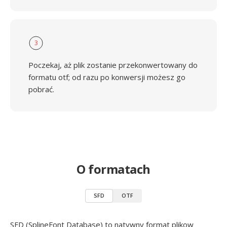
3
Poczekaj, aż plik zostanie przekonwertowany do
formatu otf; od razu po konwersji możesz go
pobrać.
O formatach
SFD
OTF
SFD (SplineFont Database) to natywny format plikow