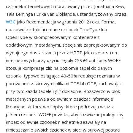
czcionek internetowych opracowany przez Jonathana Kew,
Tala Leminga i Erika van Bloklanda, ustandaryzowany przez
W3C
jako Rekomendacja w grudniu 2012 roku. Format
opakowuje istniejace dane czcionek TrueType lub
OpenType w skompresowanym kontenerze z
dodatkowymi metadanymi, specjalnie zaprojektowanym do
wydajnego dostarczania przez HTTP jako czesc stron
internetowych przy uzyciu reguly CSS @font-face. WOFF
stosuje kompresje zlib na poziomie tabel do danych
czcionki, typowo osiagajac 40-50% redukcje rozmiaru w
porownaniu z surowymi plikami TTF lub OTF, zachowujac
przy tym kazda tabele i glif dokladnie. Rozszerzony blok
metadanych pozwala odlewniom osadzac informacje
licencyjne, autorstwo i opisy, ktore podrozuja wraz z
plikiem czcionki. WOFF powstal, aby rozwiazac praktyczny
impas: odlewnie czcionek niechetnié zezwalaly na
umieszczanie swoich czcionek w sieci w surowej postaci