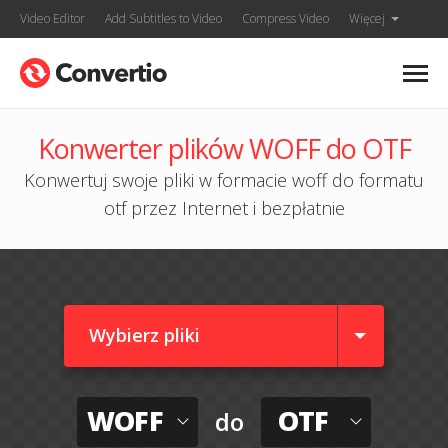
Video Editor
Add Subtitles to Video
Compress Video
Więcej
Konwerter plików WOFF do OTF
Konwertuj swoje pliki w formacie woff do formatu
otf przez Internet i bezpłatnie
Wybierz pliki
WOFF
OTF
do