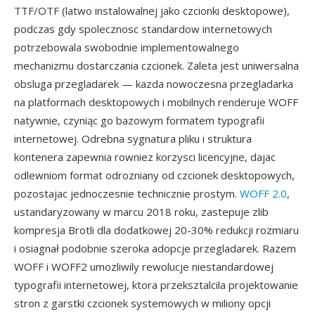
TTF/OTF (latwo instalowalnej jako czcionki desktopowe),
podczas gdy spolecznosc standardow internetowych
potrzebowala swobodnie implementowalnego
mechanizmu dostarczania czcionek. Zaleta jest uniwersalna
obsluga przegladarek — kazda nowoczesna przegladarka
na platformach desktopowych i mobilnych renderuje WOFF
natywnie, czyniąc go bazowym formatem typografii
internetowej. Odrebna sygnatura pliku i struktura
kontenera zapewnia rowniez korzysci licencyjne, dajac
odlewniom format odrozniany od czcionek desktopowych,
pozostajac jednoczesnie technicznie prostym.
WOFF 2.0
,
ustandaryzowany w marcu 2018 roku, zastepuje zlib
kompresja Brotli dla dodatkowej 20-30% redukcji rozmiaru
i osiagnał podobnie szeroka adopcje przegladarek. Razem
WOFF i WOFF2 umozliwily rewolucje niestandardowej
typografii internetowej, ktora przeksztalcila projektowanie
stron z garstki czcionek systemowych w miliony opcji