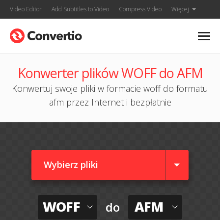
Video Editor
Add Subtitles to Video
Compress Video
Więcej
Konwerter plików WOFF do AFM
Konwertuj swoje pliki w formacie woff do formatu
afm przez Internet i bezpłatnie
Wybierz pliki
WOFF
AFM
do