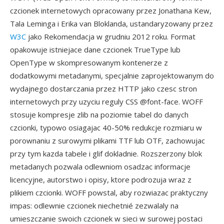
czcionek internetowych opracowany przez Jonathana Kew,
Tala Leminga i Erika van Bloklanda, ustandaryzowany przez
W3C
jako Rekomendacja w grudniu 2012 roku. Format
opakowuje istniejace dane czcionek TrueType lub
OpenType w skompresowanym kontenerze z
dodatkowymi metadanymi, specjalnie zaprojektowanym do
wydajnego dostarczania przez HTTP jako czesc stron
internetowych przy uzyciu reguly CSS @font-face. WOFF
stosuje kompresje zlib na poziomie tabel do danych
czcionki, typowo osiagajac 40-50% redukcje rozmiaru w
porownaniu z surowymi plikami TTF lub OTF, zachowujac
przy tym kazda tabele i glif dokladnie. Rozszerzony blok
metadanych pozwala odlewniom osadzac informacje
licencyjne, autorstwo i opisy, ktore podrozuja wraz z
plikiem czcionki. WOFF powstal, aby rozwiazac praktyczny
impas: odlewnie czcionek niechetnié zezwalaly na
umieszczanie swoich czcionek w sieci w surowej postaci