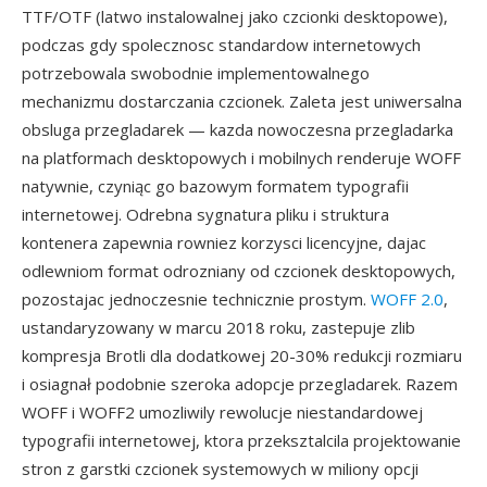
TTF/OTF (latwo instalowalnej jako czcionki desktopowe),
podczas gdy spolecznosc standardow internetowych
potrzebowala swobodnie implementowalnego
mechanizmu dostarczania czcionek. Zaleta jest uniwersalna
obsluga przegladarek — kazda nowoczesna przegladarka
na platformach desktopowych i mobilnych renderuje WOFF
natywnie, czyniąc go bazowym formatem typografii
internetowej. Odrebna sygnatura pliku i struktura
kontenera zapewnia rowniez korzysci licencyjne, dajac
odlewniom format odrozniany od czcionek desktopowych,
pozostajac jednoczesnie technicznie prostym.
WOFF 2.0
,
ustandaryzowany w marcu 2018 roku, zastepuje zlib
kompresja Brotli dla dodatkowej 20-30% redukcji rozmiaru
i osiagnał podobnie szeroka adopcje przegladarek. Razem
WOFF i WOFF2 umozliwily rewolucje niestandardowej
typografii internetowej, ktora przeksztalcila projektowanie
stron z garstki czcionek systemowych w miliony opcji