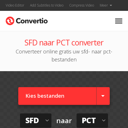
Video Editor
Add Subtitles to Video
Compress Video
Meer
SFD naar PCT converter
Converteer online gratis uw sfd- naar pct-
bestanden
Kies bestanden
SFD
PCT
naar