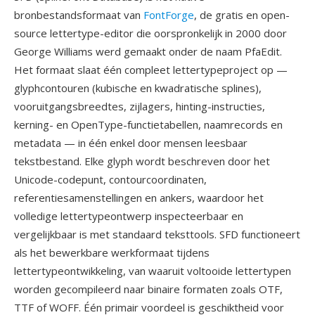
bronbestandsformaat van
FontForge
, de gratis en open-
source lettertype-editor die oorspronkelijk in 2000 door
George Williams werd gemaakt onder de naam PfaEdit.
Het formaat slaat één compleet lettertypeproject op —
glyphcontouren (kubische en kwadratische splines),
vooruitgangsbreedtes, zijlagers, hinting-instructies,
kerning- en OpenType-functietabellen, naamrecords en
metadata — in één enkel door mensen leesbaar
tekstbestand. Elke glyph wordt beschreven door het
Unicode-codepunt, contourcoordinaten,
referentiesamenstellingen en ankers, waardoor het
volledige lettertypeontwerp inspecteerbaar en
vergelijkbaar is met standaard teksttools. SFD functioneert
als het bewerkbare werkformaat tijdens
lettertypeontwikkeling, van waaruit voltooide lettertypen
worden gecompileerd naar binaire formaten zoals OTF,
TTF of WOFF. Één primair voordeel is geschiktheid voor