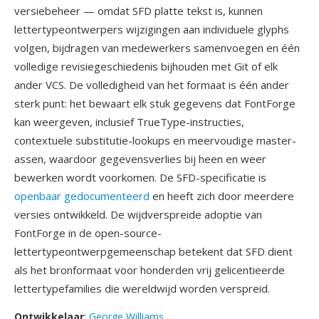
versiebeheer — omdat SFD platte tekst is, kunnen
lettertypeontwerpers wijzigingen aan individuele glyphs
volgen, bijdragen van medewerkers samenvoegen en één
volledige revisiegeschiedenis bijhouden met Git of elk
ander VCS. De volledigheid van het formaat is één ander
sterk punt: het bewaart elk stuk gegevens dat FontForge
kan weergeven, inclusief TrueType-instructies,
contextuele substitutie-lookups en meervoudige master-
assen, waardoor gegevensverlies bij heen en weer
bewerken wordt voorkomen. De SFD-specificatie is
openbaar gedocumenteerd
en heeft zich door meerdere
versies ontwikkeld. De wijdverspreide adoptie van
FontForge in de open-source-
lettertypeontwerpgemeenschap betekent dat SFD dient
als het bronformaat voor honderden vrij gelicentieerde
lettertypefamilies die wereldwijd worden verspreid.
Ontwikkelaar
:
George Williams