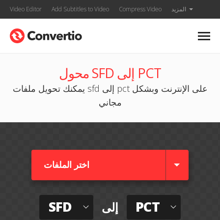
المزيد
Compress Video
Add Subtitles to Video
Video Editor
محول SFD إلى PCT
يمكنك تحويل ملفات sfd إلى pct على الإنترنت وبشكل
مجاني
اختر الملفات
SFD
PCT
إلى