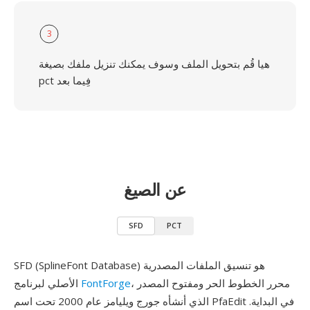
3
هيا قُم بتحويل الملف وسوف يمكنك تنزيل ملفك بصيغة
pct فِيما بعد
عن الصيغ
SFD
PCT
SFD (SplineFont Database) هو تنسيق الملفات المصدرية
، محرر الخطوط الحر ومفتوح المصدر
FontForge
الأصلي لبرنامج
الذي أنشأه جورج ويليامز عام 2000 تحت اسم PfaEdit في البداية.