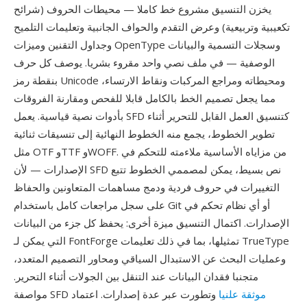
يخزن التنسيق مشروع خط كاملا — محيطات الحروف (شرائح
تكعيبية وتربيعية) وعرض التقدم والحواف الجانبية وتعليمات التلميح
وجداول التقنين وميزات OpenType وسجلات التسمية والبيانات
الوصفية — في ملف نصي واحد مقروء بشريا. يوصف كل حرف
بنقطة رمز Unicode ومحيطاته ومراجع المركبات ونقاط الارتساء،
مما يجعل تصميم الخط بالكامل قابلا للفحص ومقارنة الفروقات
بأدوات نصية قياسية. يعمل SFD كتنسيق العمل القابل للتحرير أثناء
تطوير الخطوط، يجمع منه الخطوط النهائية إلى تنسيقات ثنائية
مثل OTF وTTF وWOFF. من مزاياه الأساسية ملاءمته للتحكم في
الإصدارات — لأن SFD نص بسيط، يمكن لمصممي الخطوط تتبع
التغييرات في حروف فردية ودمج مساهمات المتعاونين والحفاظ
على سجل مراجعات كامل باستخدام Git أو أي نظام تحكم في
الإصدارات. اكتمال التنسيق ميزة أخرى: يحفظ كل جزء من البيانات
التي يمكن لـ FontForge تمثيلها، بما في ذلك تعليمات TrueType
وعمليات البحث عن الاستبدال السياقي ومحاور التصميم المتعدد،
متجنبا فقدان البيانات عند التنقل بين الجولات أثناء التحرير.
موثقة علنيا
وتطورت عبر عدة إصدارات. اعتماد
مواصفة SFD