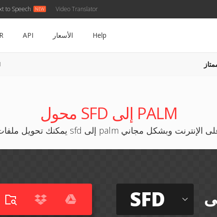
xt to Speech
Video Translator
R
API
الأسعار
Help
ممتا
M
محول SFD إلى PALM
يمكنك تحويل ملفات sfd إلى palm على الإنترنت وبشكل مج
SFD
إ