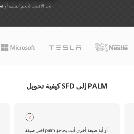
يل
أسقِط الملفات هنا. 1 GB الحد الأقصى لحجم الملف أو
كيفية تحويل SFD إلى PALM
2
اختر صيغة palm أو أية صيغة أخرى أنت بحاجةٍ