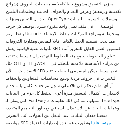
يخزن التنسيق مشروع خط كاملا — محيطات الحروف (شرائح
تكعيبية وتربيعية) وعرض التقدم والحواف الجانبية وتعليمات التلميح
وجداول التقنين وميزات OpenType وسجلات التسمية والبيانات
الوصفية — في ملف نصي واحد مقروء بشريا. يوصف كل حرف
بنقطة رمز Unicode ومحيطاته ومراجع المركبات ونقاط الارتساء،
مما يجعل تصميم الخط بالكامل قابلا للفحص ومقارنة الفروقات
بأدوات نصية قياسية. يعمل SFD كتنسيق العمل القابل للتحرير أثناء
تطوير الخطوط، يجمع منه الخطوط النهائية إلى تنسيقات ثنائية
مثل OTF وTTF وWOFF. من مزاياه الأساسية ملاءمته للتحكم في
الإصدارات — لأن SFD نص بسيط، يمكن لمصممي الخطوط تتبع
التغييرات في حروف فردية ودمج مساهمات المتعاونين والحفاظ
على سجل مراجعات كامل باستخدام Git أو أي نظام تحكم في
الإصدارات. اكتمال التنسيق ميزة أخرى: يحفظ كل جزء من البيانات
التي يمكن لـ FontForge تمثيلها، بما في ذلك تعليمات TrueType
وعمليات البحث عن الاستبدال السياقي ومحاور التصميم المتعدد،
متجنبا فقدان البيانات عند التنقل بين الجولات أثناء التحرير.
موثقة علنيا
وتطورت عبر عدة إصدارات. اعتماد
مواصفة SFD