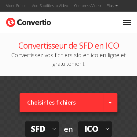
Video Editor
Add Subtitles to Video
Compress Video
Plus
Convertisseur de SFD en ICO
Convertissez vos fichiers sfd en ico en ligne et
gratuitement
Choisir les fichiers
SFD
ICO
en