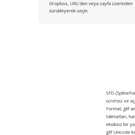
Dropbox, URL'den veya sayfa üzerinden
sürükleyerek seçin.
SFD (SplineFon
ücretsiz ve açı
Format; glif an
talimatları, ha
eksiksiz bir ya
glif Unicode k