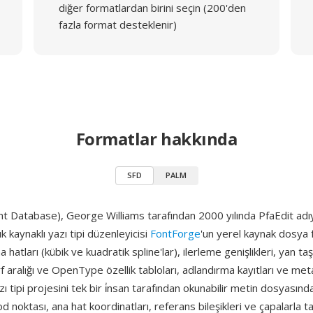
diğer formatlardan birini seçin (200'den
fazla format desteklenir)
Formatlar hakkında
SFD
PALM
t Database), George Williams tarafından 2000 yılında PfaEdit adıy
k kaynaklı yazı tipi düzenleyicisi
FontForge
'un yerel kaynak dosya 
a hatları (kübik ve kuadratik spline'lar), ilerleme genişlikleri, yan taşı
rf aralığı ve OpenType özellik tabloları, adlandırma kayıtları ve meta
zı tipi projesini tek bir i̇nsan tarafından okunabilir metin dosyasınd
od noktası, ana hat koordinatları, referans bileşikleri ve çapalarla 