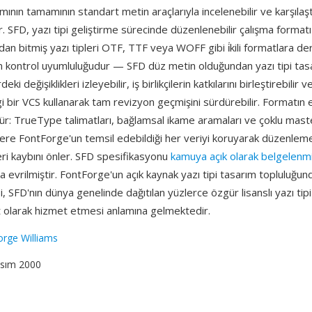
ımının tamamının standart metin araçlarıyla incelenebilir ve karşılaştır
r. SFD, yazı tipi geliştirme sürecinde düzenlenebilir çalışma formatı
an bitmiş yazı tipleri OTF, TTF veya WOFF gibi i̇kili formatlara derle
m kontrol uyumluluğudur — SFD düz metin olduğundan yazı tipi tasa
deki değişiklikleri izleyebilir, iş birlikçilerin katkılarını birleştirebilir 
 bir VCS kullanarak tam revizyon geçmişini sürdürebilir. Formatın ek
ür: TrueType talimatları, bağlamsal ikame aramaları ve çoklu mast
zere FontForge'un temsil edebildiği her veriyi koruyarak düzenlem
ri kaybını önler. SFD spesifikasyonu
kamuya açık olarak belgelenmi
evrilmiştir. FontForge'un açık kaynak yazı tipi tasarım topluluğun
SFD'nın dünya genelinde dağıtılan yüzlerce özgür lisanslı yazı tipi a
 olarak hizmet etmesi anlamına gelmektedir.
rge Williams
asım 2000