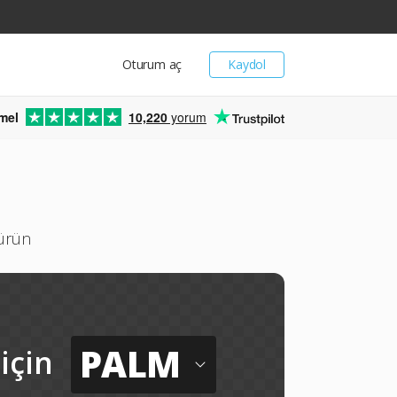
Oturum aç
Kaydol
mel
10,220
yorum
ü
türün
PALM
için