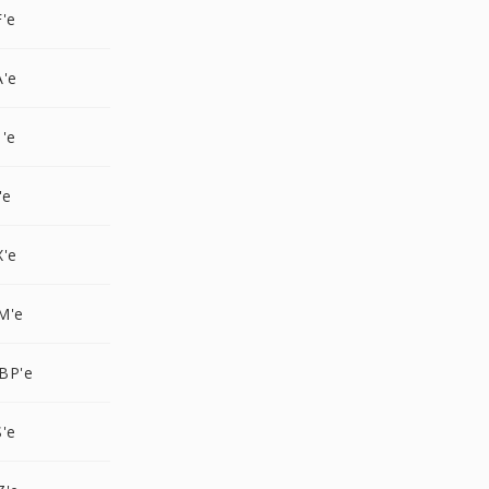
'e
A'e
'e
'e
X'e
M'e
BP'e
'e