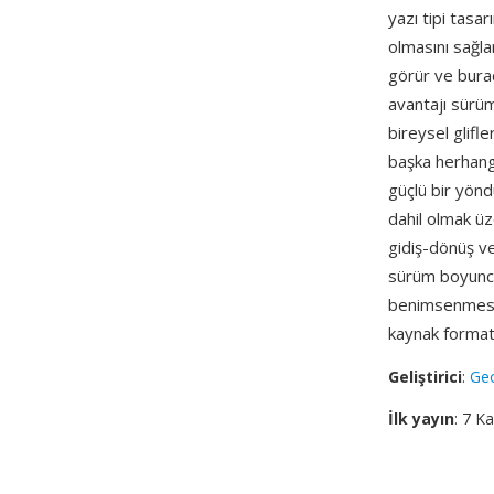
yazı tipi tasar
olmasını sağla
görür ve burad
avantajı sürü
bireysel glifler
başka herhangi
güçlü bir yönd
dahil olmak ü
gidiş-dönüş ve
sürüm boyunca 
benimsenmesi, 
kaynak format
Geliştirici
:
Geo
İlk yayın
: 7 K