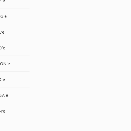
Z'e
G'e
L'e
D'e
CON'e
D'e
BA'e
N'e