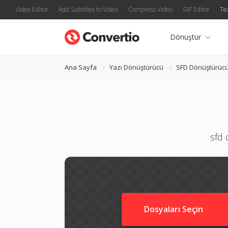
Video Editor
Add Subtitles to Video
Compress Video
GIF Editor
Te
Dönüştür
Ana Sayfa
Yazı Dönüştürücü
SFD Dönüştürüc
sfd 
Dosyaları Seçin