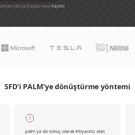
aksimum dosya boyutu veya
Kaydol
SFD'i PALM'ye dönüştürme yöntemi
2
palm ya da sonuç olarak ihtiyacınız olan