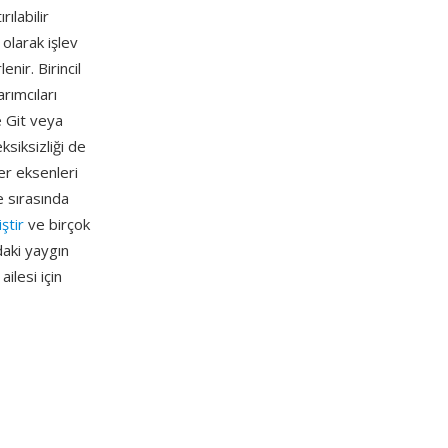
ılabilir
 olarak işlev
nir. Birincil
rımcıları
ve Git veya
siksizliği de
er eksenleri
e sırasında
ştir
ve birçok
daki yaygın
ilesi için