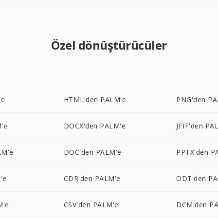
Özel dönüştürücüler
'e
HTML'den PALM'e
PNG'den PA
'e
DOCX'den PALM'e
JFIF'den PA
LM'e
DOC'den PALM'e
PPTX'den P
'e
CDR'den PALM'e
ODT'den PA
M'e
CSV'den PALM'e
DCM'den P