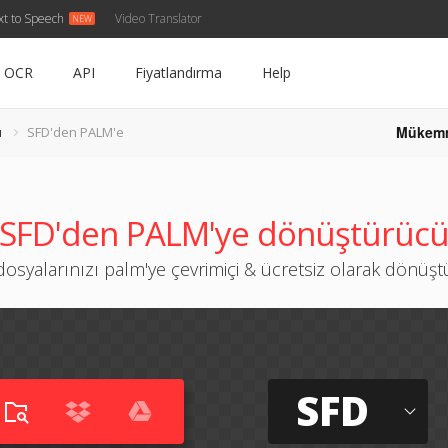
xt to Speech
Video Translator
OCR
API
Fiyatlandırma
Help
Mükem
ü
SFD'den PALM'e
SFD'den PALM'ye dönüştürüc
dosyalarınızı palm'ye çevrimiçi & ücretsiz olarak dönüş
SFD