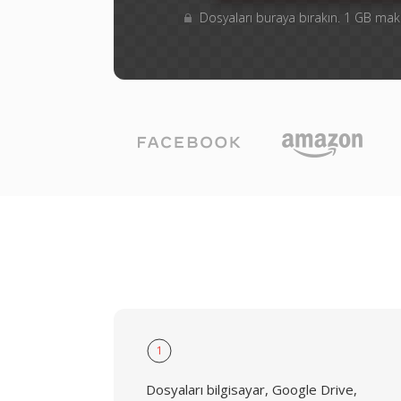
Dosyaları buraya bırakın. 1 GB m
1
Dosyaları bilgisayar, Google Drive,