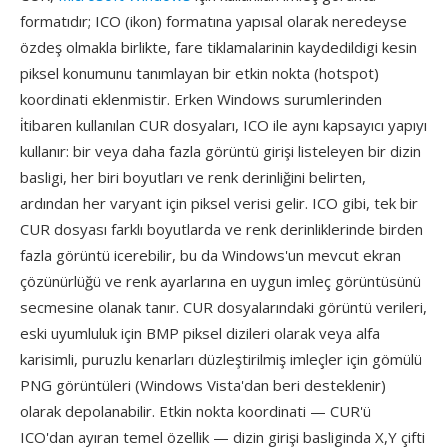
formatıdır; ICO (ikon) formatına yapısal olarak neredeyse
özdeş olmakla birlikte, fare tiklamalarinin kaydedildigi kesin
piksel konumunu tanımlayan bir etkin nokta (hotspot)
koordinati eklenmistir. Erken Windows surumlerinden
i̇tibaren kullanılan CUR dosyaları, ICO ile aynı kapsayıcı yapıyı
kullanır: bir veya daha fazla görüntü girişi listeleyen bir dizin
basligi, her biri boyutları ve renk derinliğini belirten,
ardından her varyant için piksel verisi gelir. ICO gibi, tek bir
CUR dosyası farklı boyutlarda ve renk derinliklerinde birden
fazla görüntü icerebilir, bu da Windows'un mevcut ekran
çözünürlüğü ve renk ayarlarına en uygun imleç görüntüsünü
secmesine olanak tanır. CUR dosyalarındaki görüntü verileri,
eski uyumluluk için BMP piksel dizileri olarak veya alfa
karisimli, puruzlu kenarları düzleştirilmiş imleçler için gömülü
PNG görüntüleri (Windows Vista'dan beri desteklenir)
olarak depolanabilir. Etkin nokta koordinati — CUR'ü
ICO'dan ayıran temel özellik — dizin girişi basliginda X,Y çifti