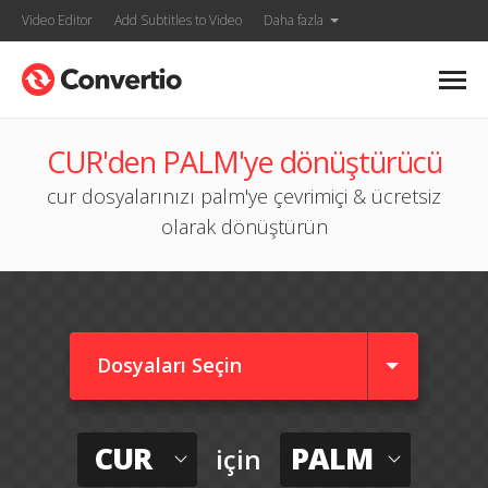
Video Editor
Add Subtitles to Video
Daha fazla
CUR'den PALM'ye dönüştürücü
cur dosyalarınızı palm'ye çevrimiçi & ücretsiz
olarak dönüştürün
Dosyaları Seçin
CUR
PALM
için