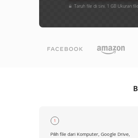
Taruh file di sini. 1 GB Ukuran 
B
1
Pilih file dari Komputer, Google Drive,