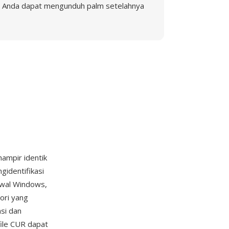
Anda dapat mengunduh palm setelahnya
hampir identik
identifikasi
 awal Windows,
ori yang
si dan
file CUR dapat