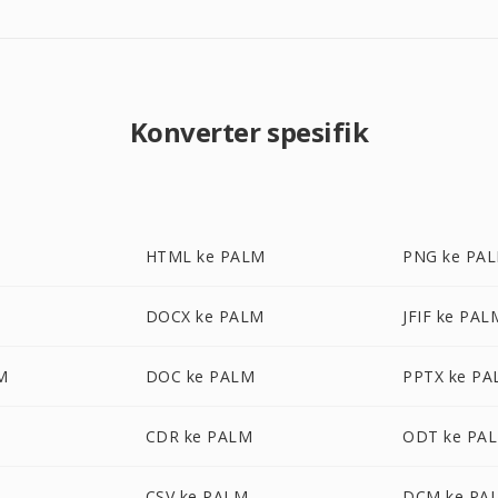
Konverter spesifik
HTML ke PALM
PNG ke PA
DOCX ke PALM
JFIF ke PAL
M
DOC ke PALM
PPTX ke P
CDR ke PALM
ODT ke PA
CSV ke PALM
DCM ke PA