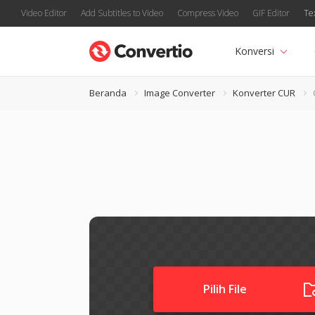
Video Editor
Add Subtitles to Video
Compress Video
GIF Editor
Te
Konversi
Beranda
Image Converter
Konverter CUR
Pilih File