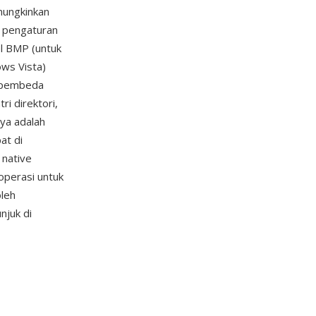
mungkinkan
n pengaturan
el BMP (untuk
ws Vista)
r pembeda
i direktori,
nya adalah
at di
 native
operasi untuk
oleh
juk di