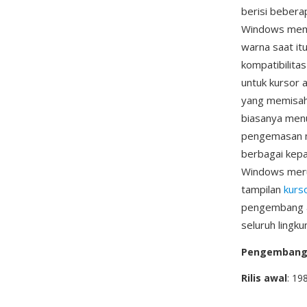
berisi beber
Windows memil
warna saat it
kompatibilita
untuk kursor 
yang memisahk
biasanya menu
pengemasan mu
berbagai kepad
Windows merup
tampilan
kurs
pengembang a
seluruh lingk
Pengemban
Rilis awal
: 19