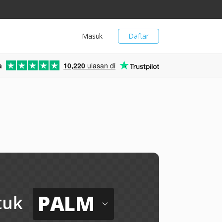
Masuk
Daftar
a
10,220
ulasan di
PALM
tuk