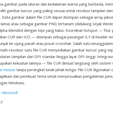
apa gambar pada ukuran dan kedalaman warna yang berbeda, me
ih gambar kursor yang paling sesuai untuk resolusi tampilan da
u. Data gambar dalam file CUR dapat disimpan sebagai array piks
s lama) atau sebagai gambar PNG tertanam (didukung sejak Windo
alpha-blended dengan tepi yang halus. Koordinat hotspot — fitu
an CUR dari ICO — disimpan sebagai pasangan X,Y di header entr
njuk ke ujung panah atau pusat crosshair. Salah satu keunggulan
lti-resolusi: satu file CUR menyediakan gambar kursor yang tep
atan tampilan dari DPI standar hingga layar DPI tinggi. Integrasi
akan kekuatan lainnya — file CUR dimuat langsung oleh sistem 
or mouse
tanpa perangkat lunak pihak ketiga. File CUR digunakan 
plikasi dan pembuat tema untuk menyesuaikan pengalaman penun
ungan Windows.
g
:
Microsoft
87