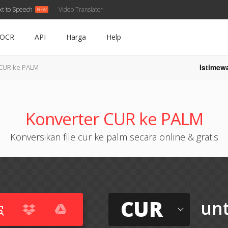
xt to Speech
Video Translator
OCR
API
Harga
Help
Istimew
CUR ke PALM
Konverter CUR ke PALM
Konversikan file cur ke palm secara online & gratis
CUR
un