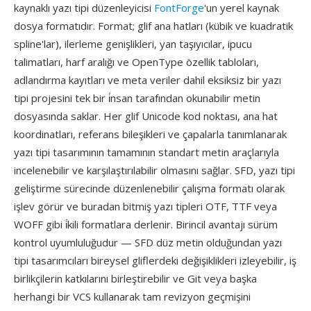
kaynaklı yazı tipi düzenleyicisi
FontForge
'un yerel kaynak
dosya formatıdır. Format; glif ana hatları (kübik ve kuadratik
spline'lar), ilerleme genişlikleri, yan taşıyıcılar, ipucu
talimatları, harf aralığı ve OpenType özellik tabloları,
adlandırma kayıtları ve meta veriler dahil eksiksiz bir yazı
tipi projesini tek bir i̇nsan tarafından okunabilir metin
dosyasında saklar. Her glif Unicode kod noktası, ana hat
koordinatları, referans bileşikleri ve çapalarla tanımlanarak
yazı tipi tasarımının tamamının standart metin araçlarıyla
incelenebilir ve karşılaştırılabilir olmasını sağlar. SFD, yazı tipi
geliştirme sürecinde düzenlenebilir çalışma formatı olarak
işlev görür ve buradan bitmiş yazı tipleri OTF, TTF veya
WOFF gibi i̇kili formatlara derlenir. Birincil avantajı sürüm
kontrol uyumluluğudur — SFD düz metin olduğundan yazı
tipi tasarımcıları bireysel gliflerdeki değişiklikleri izleyebilir, iş
birlikçilerin katkılarını birleştirebilir ve Git veya başka
herhangi bir VCS kullanarak tam revizyon geçmişini