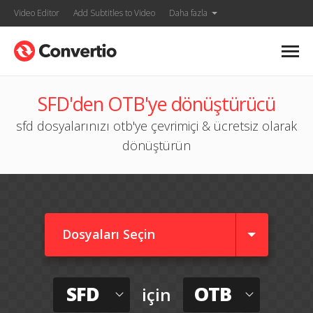
Video Editor
Add Subtitles to Video
Daha fazla
SFD'den OTB'ye dönüştürücü
sfd dosyalarınızı otb'ye çevrimiçi & ücretsiz olarak
dönüştürün
Dosyaları Seçin
SFD
OTB
için