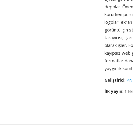
depolar. Öneml
korurken pürüz
logolar, ekran
görüntü için 
tarayıcısı, iş
olarak işler.
kayıpsız web 
formatlar daha
yayginlik kom
Geliştirici
:
PN
İlk yayın
: 1 E