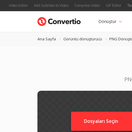
Video Editor
Add Subtitles to Video
Compress Video
GIF Editor
Te
Dönüştür
Ana Sayfa
Görüntü dönüştürücü
PNG Dönüşt
PNG
Dosyaları Seçin