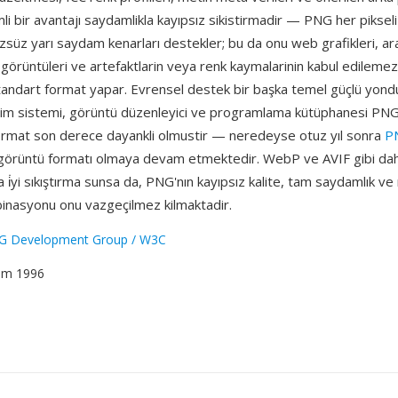
i bir avantajı saydamlikla kayıpsız sikistirmadir — PNG her piksel
süz yarı saydam kenarları destekler; bu da onu web grafikleri, ar
 görüntüleri ve artefaktlarin veya renk kaymalarinin kabul edileme
standart format yapar. Evrensel destek bir başka temel güçlü yond
letim sistemi, görüntü düzenleyici ve programlama kütüphanesi PNG
 Format son derece dayankli olmustir — neredeyse otuz yıl sonra
P
görüntü formatı olmaya devam etmektedir. WebP ve AVIF gibi dah
 i̇yi sıkıştırma sunsa da, PNG'nın kayıpsız kalite, tam saydamlık ve
binasyonu onu vazgeçilmez kilmaktadir.
G Development Group / W3C
kim 1996