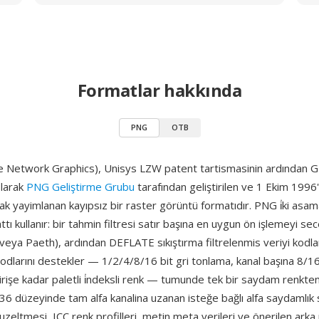
Formatlar hakkında
PNG
OTB
 Network Graphics), Unisys LZW patent tartismasinin ardından GI
olarak
PNG Geliştirme Grubu
tarafından geliştirilen ve 1 Ekim 199
ak yayimlanan kayıpsız bir raster görüntü formatıdır. PNG i̇ki asama
attı kullanır: bir tahmin filtresi satır başına en uygun ön işlemeyi secer
veya Paeth), ardından DEFLATE sıkıştırma filtrelenmis veriyi kodl
odlarını destekler — 1/2/4/8/16 bit gri tonlama, kanal başına 8/16
rişe kadar paletli i̇ndeksli renk — tumunde tek bir saydam renkten
6 düzeyinde tam alfa kanalina uzanan isteğe bağlı alfa saydamlık
zeltmesi, ICC renk profilleri, metin meta verileri ve önerilen arka