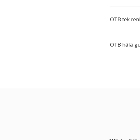
OTB tek renk
OTB hâlâ gü