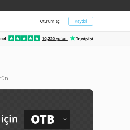
Oturum aç
Kaydol
mel
10,220
yorum
ürün
OTB
için