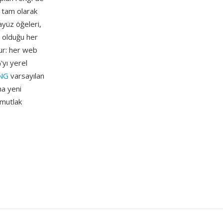
i tam olarak
ayüz öğeleri,
z olduğu her
ur: her web
'yı yerel
NG
varsayılan
a yeni
 mutlak