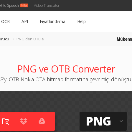
xt to Speech
Video Translator
OCR
API
Fiyatlandırma
Help
Mükem
ürücü
PNG'den OTB'e
PNG ve OTB Converter
'yi OTB Nokia OTA bitmap formatına çevrimiçi dönüşt
PNG