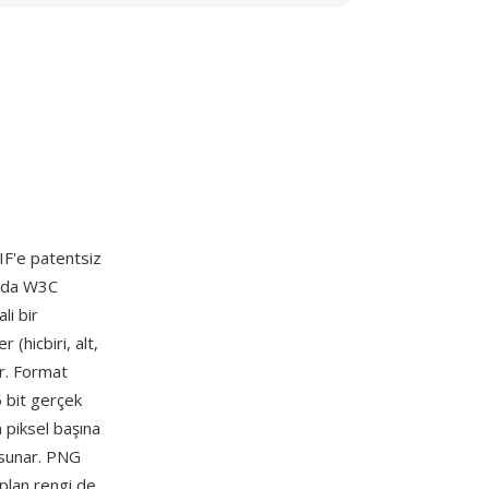
F'e patentsiz
6'da W3C
li bir
 (hicbiri, alt,
ar. Format
 bit gerçek
 piksel başına
 sunar. PNG
 plan rengi de