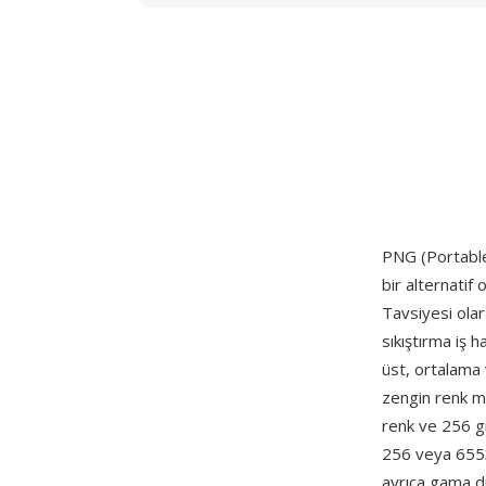
PNG (Portable
bir alternatif 
Tavsiyesi olar
sıkıştırma iş h
üst, ortalama 
zengin renk m
renk ve 256 gi
256 veya 6553
ayrıca gama du