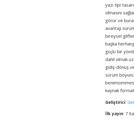
yazı tipi tasar
olmasını sağla
görür ve burad
avantajı sürü
bireysel glifler
başka herhangi
güçlü bir yönd
dahil olmak ü
gidiş-dönüş ve
sürüm boyunca 
benimsenmesi, 
kaynak format
Geliştirici
:
Geo
İlk yayın
: 7 K