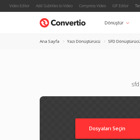
Video Editor
Add Subtitles to Video
Compress Video
GIF Editor
Te
Dönüştür
Ana Sayfa
Yazı Dönüştürücü
SFD Dönüştürüc
sfd
Dosyaları Seçin