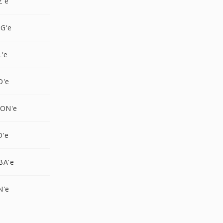
Z'e
G'e
L'e
D'e
CON'e
D'e
BA'e
N'e