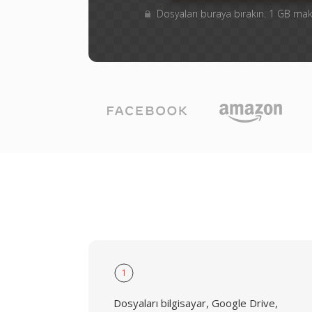
Dosyaları buraya bırakın. 1 GB m
1
Dosyaları bilgisayar, Google Drive,