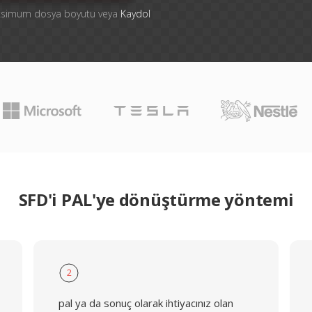
aksimum dosya boyutu veya
Kaydol
SFD'i PAL'ye dönüştürme yöntemi
2
pal ya da sonuç olarak ihtiyacınız olan