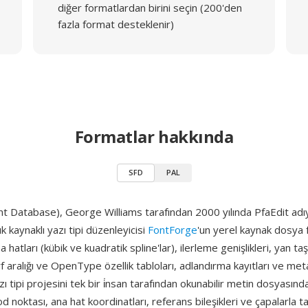
diğer formatlardan birini seçin (200'den
fazla format desteklenir)
Formatlar hakkında
SFD
PAL
t Database), George Williams tarafından 2000 yılında PfaEdit adıy
k kaynaklı yazı tipi düzenleyicisi
FontForge
'un yerel kaynak dosya 
a hatları (kübik ve kuadratik spline'lar), ilerleme genişlikleri, yan taşı
rf aralığı ve OpenType özellik tabloları, adlandırma kayıtları ve meta
zı tipi projesini tek bir i̇nsan tarafından okunabilir metin dosyasınd
od noktası, ana hat koordinatları, referans bileşikleri ve çapalarla 