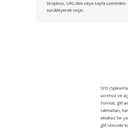
Dropbox, URL'den veya sayfa üzerinden
sürükleyerek seçin.
SFD (SplineFon
ücretsiz ve açı
Format; glif an
talimatları, ha
eksiksiz bir ya
glif Unicode k