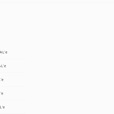
AL'e
AL'e
'e
'e
L'e