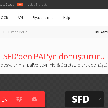
xt to Speech
Video Translator
OCR
API
Fiyatlandırma
Help
Mükem
ü
SFD'den PAL'e
SFD'den PAL'ye dönüştürücü
 dosyalarınızı pal'ye çevrimiçi & ücretsiz olarak dönüşt
SFD