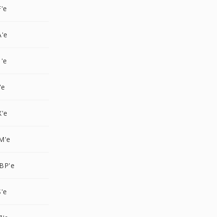
'e
A'e
'e
'e
X'e
M'e
BP'e
'e