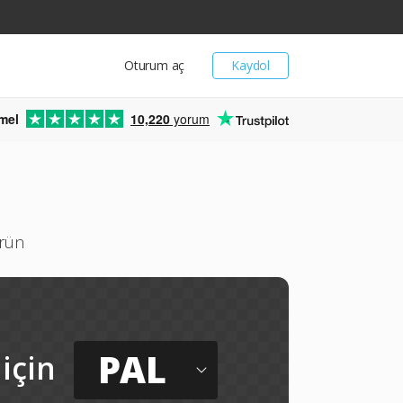
Oturum aç
Kaydol
mel
10,220
yorum
ürün
PAL
için