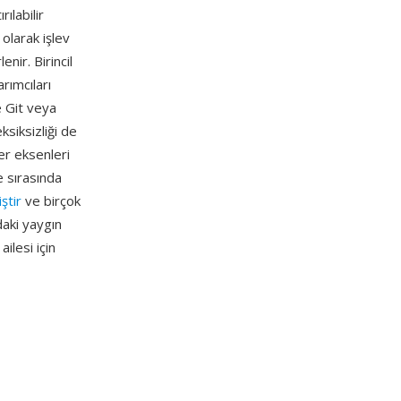
ılabilir
 olarak işlev
nir. Birincil
rımcıları
ve Git veya
siksizliği de
er eksenleri
e sırasında
ştir
ve birçok
daki yaygın
ilesi için