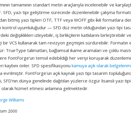
ımının tamamının standart metin araçlarıyla incelenebilir ve karşılaştır
r. SFD, yazı tipi geliştirme sürecinde düzenlenebilir çalışma formatı
an bitmiş yazı tipleri OTF, TTF veya WOFF gibi i̇kili formatlara derle
m kontrol uyumluluğudur — SFD düz metin olduğundan yazı tipi tasa
deki değişiklikleri izleyebilir, iş birlikçilerin katkılarını birleştirebilir 
 bir VCS kullanarak tam revizyon geçmişini sürdürebilir. Formatın ek
ür: TrueType talimatları, bağlamsal ikame aramaları ve çoklu mast
zere FontForge'un temsil edebildiği her veriyi koruyarak düzenlem
ri kaybını önler. SFD spesifikasyonu
kamuya açık olarak belgelenmi
evrilmiştir. FontForge'un açık kaynak yazı tipi tasarım topluluğun
SFD'nın dünya genelinde dağıtılan yüzlerce özgür lisanslı yazı tipi a
 olarak hizmet etmesi anlamına gelmektedir.
rge Williams
asım 2000