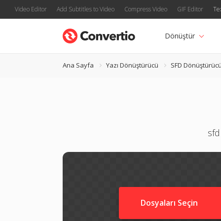
Video Editor
Add Subtitles to Video
Compress Video
GIF Editor
Te
Dönüştür
Ana Sayfa
Yazı Dönüştürücü
SFD Dönüştürüc
sfd
Dosyaları Seçin