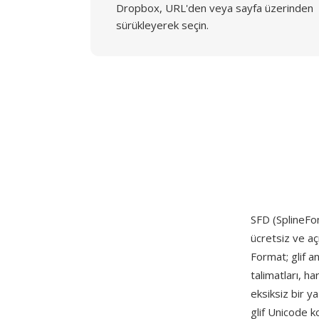
Dropbox, URL'den veya sayfa üzerinden
sürükleyerek seçin.
SFD (SplineFon
ücretsiz ve açı
Format; glif an
talimatları, ha
eksiksiz bir ya
glif Unicode k