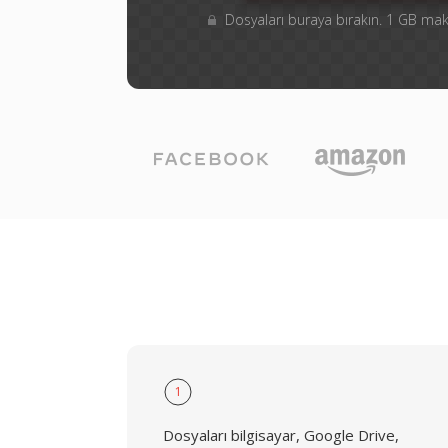
Dosyaları buraya bırakın. 1 GB m
1
Dosyaları bilgisayar, Google Drive,