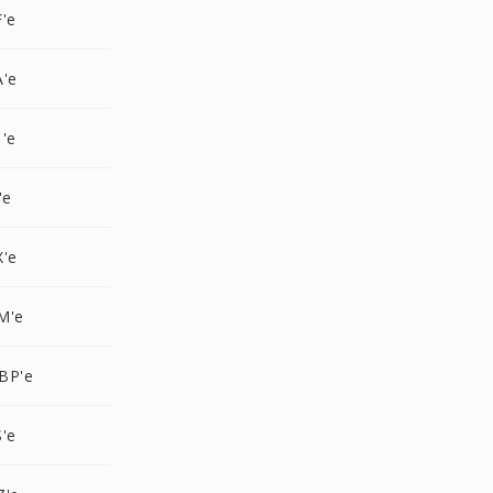
'e
A'e
'e
'e
X'e
M'e
BP'e
'e