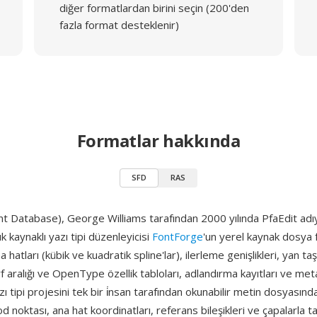
diğer formatlardan birini seçin (200'den
fazla format desteklenir)
Formatlar hakkında
SFD
RAS
t Database), George Williams tarafından 2000 yılında PfaEdit adıy
k kaynaklı yazı tipi düzenleyicisi
FontForge
'un yerel kaynak dosya 
a hatları (kübik ve kuadratik spline'lar), ilerleme genişlikleri, yan taşı
rf aralığı ve OpenType özellik tabloları, adlandırma kayıtları ve meta
zı tipi projesini tek bir i̇nsan tarafından okunabilir metin dosyasınd
od noktası, ana hat koordinatları, referans bileşikleri ve çapalarla 