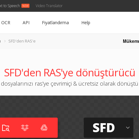
xt to Speech
Video Translator
OCR
API
Fiyatlandırma
Help
Mükem
ü
SFD'den RAS'e
SFD'den RAS'ye dönüştürücü
 dosyalarınızı ras'ye çevrimiçi & ücretsiz olarak dönüşt
SFD