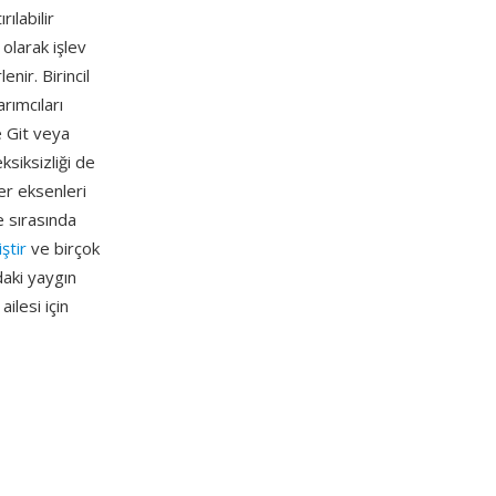
ılabilir
 olarak işlev
nir. Birincil
rımcıları
ve Git veya
siksizliği de
er eksenleri
e sırasında
ştir
ve birçok
daki yaygın
ilesi için