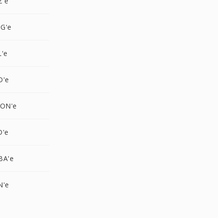
Z'e
G'e
L'e
D'e
CON'e
D'e
BA'e
N'e