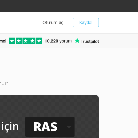
Oturum aç
Kaydol
mel
10,220
yorum
ürün
RAS
için