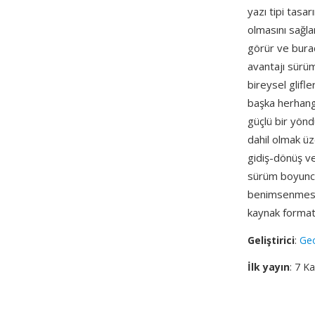
yazı tipi tasar
olmasını sağla
görür ve burad
avantajı sürü
bireysel glifler
başka herhangi
güçlü bir yönd
dahil olmak ü
gidiş-dönüş ve
sürüm boyunca 
benimsenmesi, 
kaynak format
Geliştirici
:
Geo
İlk yayın
: 7 K