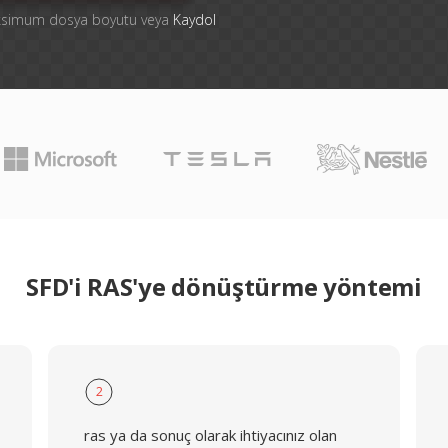
aksimum dosya boyutu veya
Kaydol
SFD'i RAS'ye dönüştürme yöntemi
2
ras ya da sonuç olarak ihtiyacınız olan