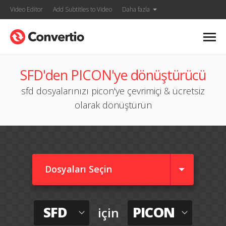
Video Editor
Add Subtitles to Video
Daha fazla
SFD'den PICON'ye dönüştürücü
sfd dosyalarınızı picon'ye çevrimiçi & ücretsiz
olarak dönüştürün
Dosyaları Seçin
SFD
PICON
için