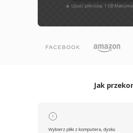
Upuść pliki tutaj. 1 GB Maksyma
Jak przeko
1
Wybierz pliki z komputera, dysku