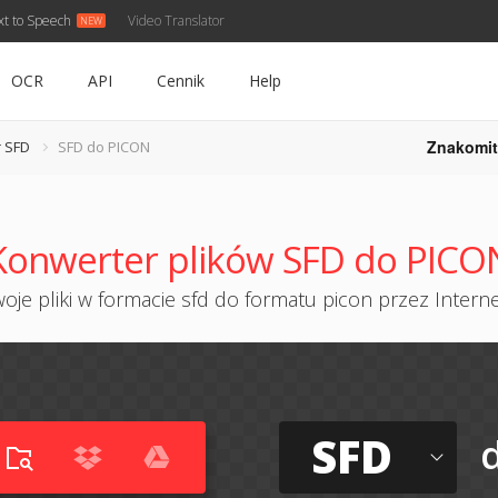
xt to Speech
Video Translator
OCR
API
Cennik
Help
Znakomit
 SFD
SFD do PICON
Konwerter plików SFD do PICO
oje pliki w formacie sfd do formatu picon przez Internet
SFD