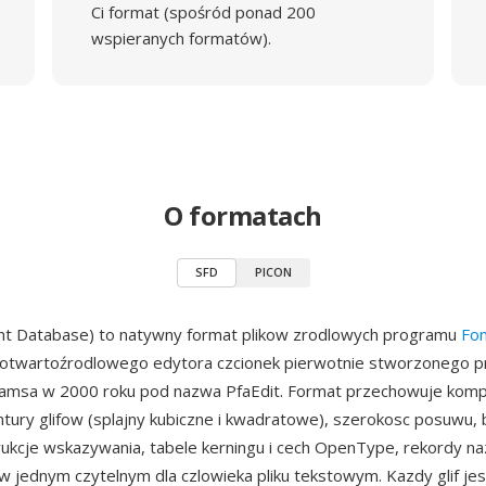
Ci format (spośród ponad 200
wspieranych formatów).
O formatach
SFD
PICON
ont Database) to natywny format plikow zrodlowych programu
Fo
otwartoźrodlowego edytora czcionek pierwotnie stworzonego p
iamsa w 2000 roku pod nazwa PfaEdit. Format przechowuje komp
ntury glifow (splajny kubiczne i kwadratowe), szerokosc posuwu,
rukcje wskazywania, tabele kerningu i cech OpenType, rekordy na
jednym czytelnym dla czlowieka pliku tekstowym. Kazdy glif jes