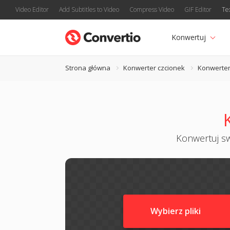
Video Editor
Add Subtitles to Video
Compress Video
GIF Editor
Te
Konwertuj
Strona główna
Konwerter czcionek
Konwerter
Konwertuj sw
Wybierz pliki