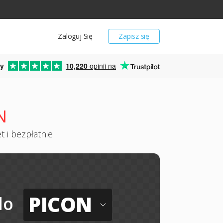
Zaloguj Się
Zapisz się
y
10,220
opinii na
N
 i bezpłatnie
PICON
do