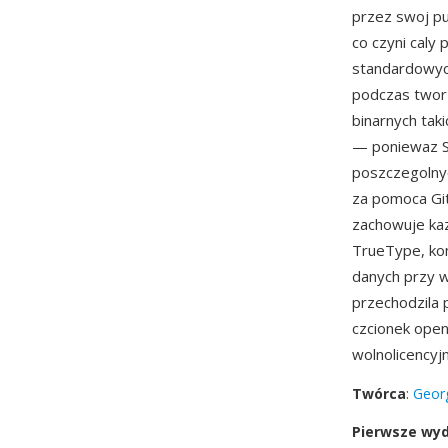
przez swoj pu
co czyni caly
standardowyc
podczas tworz
binarnych tak
— poniewaz SF
poszczegolnyc
za pomoca Git
zachowuje kaz
TrueType, kon
danych przy w
przechodzila 
czcionek open
wolnolicencyj
Twórca
:
Georg
Pierwsze wy