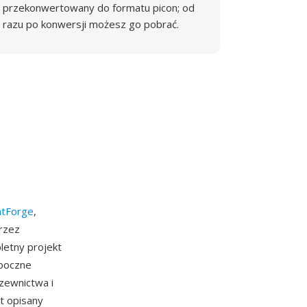
przekonwertowany do formatu picon; od
razu po konwersji możesz go pobrać.
ntForge
,
rzez
letny projekt
 boczne
zewnictwa i
t opisany