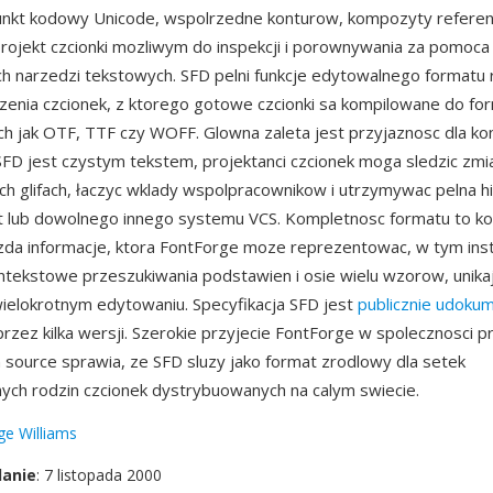
nkt kodowy Unicode, wspolrzedne konturow, kompozyty referencj
 projekt czcionki mozliwym do inspekcji i porownywania za pomoca
h narzedzi tekstowych. SFD pelni funkcje edytowalnego formatu
enia czcionek, z ktorego gotowe czcionki sa kompilowane do f
ich jak OTF, TTF czy WOFF. Glowna zaleta jest przyjaznosc dla kon
D jest czystym tekstem, projektanci czcionek moga sledzic zmi
h glifach, łaczyc wklady wspolpracownikow i utrzymywac pelna his
 lub dowolnego innego systemu VCS. Kompletnosc formatu to kol
da informacje, ktora FontForge moze reprezentowac, w tym inst
tekstowe przeszukiwania podstawien i osie wielu wzorow, unikaj
ielokrotnym edytowaniu. Specyfikacja SFD jest
publicznie udok
przez kilka wersji. Szerokie przyjecie FontForge w spolecznosci 
 source sprawia, ze SFD sluzy jako format zrodlowy dla setek
nych rodzin czcionek dystrybuowanych na calym swiecie.
e Williams
danie
: 7 listopada 2000