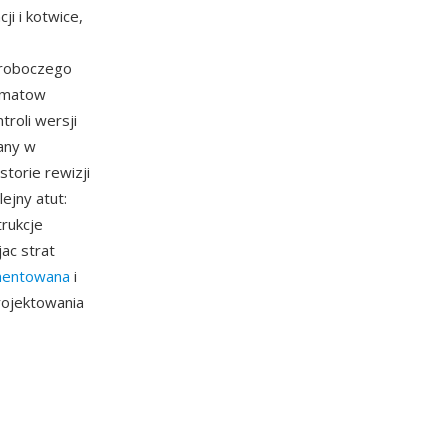
i i kotwice,
 roboczego
ormatow
troli wersji
any w
torie rewizji
ejny atut:
rukcje
ac strat
umentowana
i
projektowania