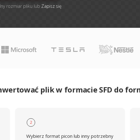
lny rozmiar pliku lub
Zapisz się
nwertować plik w formacie SFD do fo
2
Wybierz format picon lub inny potrzebny