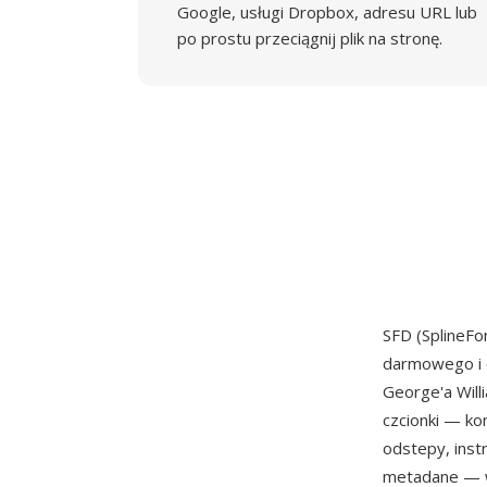
Google, usługi Dropbox, adresu URL lub
po prostu przeciągnij plik na stronę.
SFD (SplineF
darmowego i 
George'a Will
czcionki — ko
odstepy, inst
metadane — w 