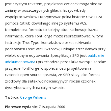
jest czystym tekstem, projektanci czcionek moga sledzic
zmiany w poszczegolnych glifach, łaczyc wklady
wspolpracownikow i utrzymywac pelna historie rewizji za
pomoca Git lub dowolnego innego systemu VCS.
Kompletnosc formatu to kolejny atut: zachowuje kazda
informacje, ktora FontForge moze reprezentowac, w tym
instrukcje TrueType, kontekstowe przeszukiwania
podstawien i osie wielu wzorow, unikajac strat danych przy
wielokrotnym edytowaniu. Specyfikacja SFD jest
publicznie
udokumentowana
i przechodzila przez kilka wersji. Szerokie
przyjecie FontForge w spolecznosci projektowania
czcionek open source sprawia, ze SFD sluzy jako format
zrodlowy dla setek wolnolicencyjnych rodzin czcionek
dystrybuowanych na calym swiecie.
Twórca
:
George Williams
Pierwsze wydanie
: 7 listopada 2000