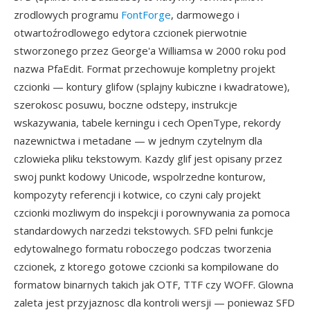
zrodlowych programu
FontForge
, darmowego i
otwartoźrodlowego edytora czcionek pierwotnie
stworzonego przez George'a Williamsa w 2000 roku pod
nazwa PfaEdit. Format przechowuje kompletny projekt
czcionki — kontury glifow (splajny kubiczne i kwadratowe),
szerokosc posuwu, boczne odstepy, instrukcje
wskazywania, tabele kerningu i cech OpenType, rekordy
nazewnictwa i metadane — w jednym czytelnym dla
czlowieka pliku tekstowym. Kazdy glif jest opisany przez
swoj punkt kodowy Unicode, wspolrzedne konturow,
kompozyty referencji i kotwice, co czyni caly projekt
czcionki mozliwym do inspekcji i porownywania za pomoca
standardowych narzedzi tekstowych. SFD pelni funkcje
edytowalnego formatu roboczego podczas tworzenia
czcionek, z ktorego gotowe czcionki sa kompilowane do
formatow binarnych takich jak OTF, TTF czy WOFF. Glowna
zaleta jest przyjaznosc dla kontroli wersji — poniewaz SFD