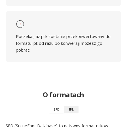
3
Poczekaj, aż plik zostanie przekonwertowany do
formatu ipl; od razu po konwersji możesz go
pobrać.
O formatach
SFD
IPL
SFD (SplineFont Database) to natywny format plikow