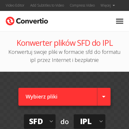
Video Editor
Add Subtitles to Video
Compress Video
Więcej
Konwerter plików SFD do IPL
Konwertuj swoje pliki w formacie sfd do formatu
ipl przez Internet i bezpłatnie
Wybierz pliki
SFD
IPL
do