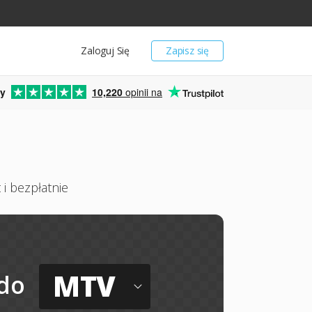
Zaloguj Się
Zapisz się
y
10,220
opinii na
 i bezpłatnie
MTV
do