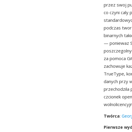
przez swoj pu
co czyni caly
standardowyc
podczas tworz
binarnych tak
— poniewaz SF
poszczegolnyc
za pomoca Git
zachowuje kaz
TrueType, kon
danych przy w
przechodzila 
czcionek open
wolnolicencyj
Twórca
:
Georg
Pierwsze wy