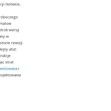
i i kotwice,
 roboczego
ormatow
troli wersji
any w
torie rewizji
ejny atut:
rukcje
ac strat
umentowana
i
projektowania