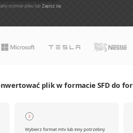
alny rozmiar pliku lub
Zapisz się
onwertować plik w formacie SFD do f
2
Wybierz format mtv lub inny potrzebny