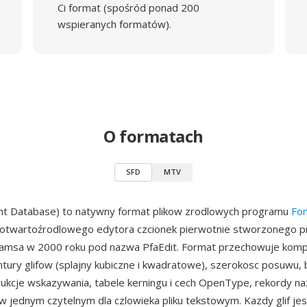
Ci format (spośród ponad 200
wspieranych formatów).
O formatach
SFD
MTV
ont Database) to natywny format plikow zrodlowych programu
Fo
otwartoźrodlowego edytora czcionek pierwotnie stworzonego p
iamsa w 2000 roku pod nazwa PfaEdit. Format przechowuje komp
ntury glifow (splajny kubiczne i kwadratowe), szerokosc posuwu,
rukcje wskazywania, tabele kerningu i cech OpenType, rekordy na
jednym czytelnym dla czlowieka pliku tekstowym. Kazdy glif jes