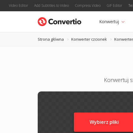
Video Editor
Add Subtitles to Video
Compress Video
GIF Editor
Te
Konwertuj
Strona główna
Konwerter czcionek
Konwerter
Konwertuj sw
Wybierz pliki