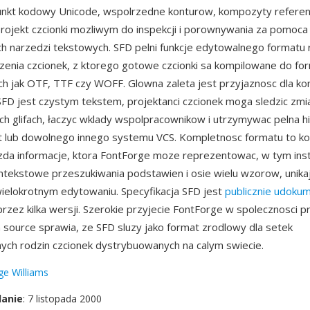
nkt kodowy Unicode, wspolrzedne konturow, kompozyty referencj
 projekt czcionki mozliwym do inspekcji i porownywania za pomoca
h narzedzi tekstowych. SFD pelni funkcje edytowalnego formatu
enia czcionek, z ktorego gotowe czcionki sa kompilowane do f
ich jak OTF, TTF czy WOFF. Glowna zaleta jest przyjaznosc dla kon
D jest czystym tekstem, projektanci czcionek moga sledzic zmi
h glifach, łaczyc wklady wspolpracownikow i utrzymywac pelna his
 lub dowolnego innego systemu VCS. Kompletnosc formatu to kol
da informacje, ktora FontForge moze reprezentowac, w tym inst
tekstowe przeszukiwania podstawien i osie wielu wzorow, unikaj
ielokrotnym edytowaniu. Specyfikacja SFD jest
publicznie udok
przez kilka wersji. Szerokie przyjecie FontForge w spolecznosci 
 source sprawia, ze SFD sluzy jako format zrodlowy dla setek
nych rodzin czcionek dystrybuowanych na calym swiecie.
e Williams
danie
: 7 listopada 2000