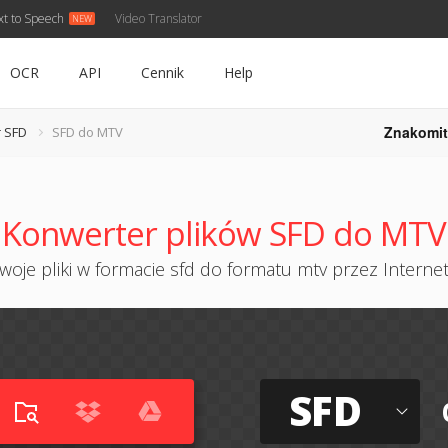
xt to Speech
Video Translator
OCR
API
Cennik
Help
Znakomit
 SFD
SFD do MTV
Konwerter plików SFD do MTV
oje pliki w formacie sfd do formatu mtv przez Internet
SFD