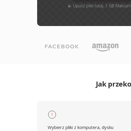
Upuść pliki tutaj. 1 GB Maksym
Jak przek
1
Wybierz pliki z komputera, dysku