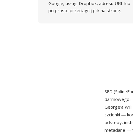
Google, usługi Dropbox, adresu URL lub
po prostu przeciągnij plik na stronę.
SFD (SplineF
darmowego i 
George'a Will
czcionki — ko
odstepy, inst
metadane — w 