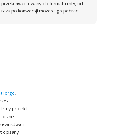
przekonwertowany do formatu mtv; od
razu po konwersji możesz go pobrać.
ntForge
,
rzez
letny projekt
 boczne
zewnictwa i
t opisany