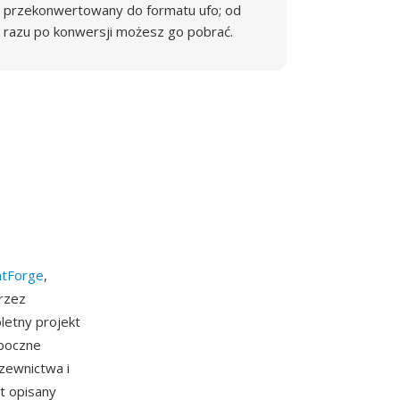
przekonwertowany do formatu ufo; od
razu po konwersji możesz go pobrać.
ntForge
,
rzez
letny projekt
 boczne
zewnictwa i
t opisany