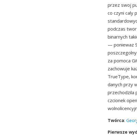
przez swoj pu
co czyni caly
standardowyc
podczas tworz
binarnych tak
— poniewaz SF
poszczegolnyc
za pomoca Git
zachowuje kaz
TrueType, kon
danych przy w
przechodzila 
czcionek open
wolnolicencyj
Twórca
:
Georg
Pierwsze wy