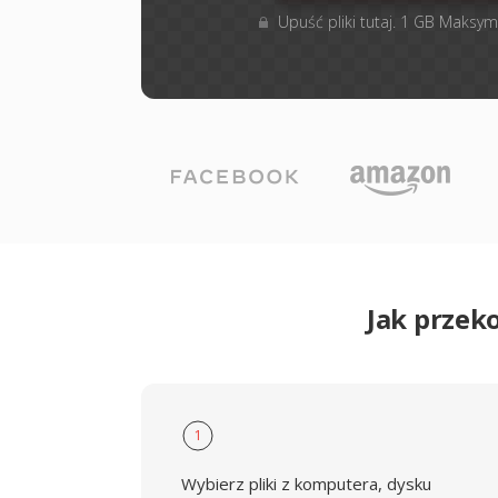
Upuść pliki tutaj. 1 GB Maksym
Jak przek
1
Wybierz pliki z komputera, dysku