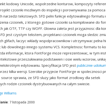
nkt kodowy Unicode, wspolrzedne konturow, kompozyty referencj
 projekt czcionki mozliwym do inspekcji i porownywania za pomoca
h narzedzi tekstowych. SFD pelni funkcje edytowalnego formatu
enia czcionek, z ktorego gotowe czcionki sa kompilowane do f
ich jak OTF, TTF czy WOFF. Glowna zaleta jest przyjaznosc dla kon
D jest czystym tekstem, projektanci czcionek moga sledzic zmi
h glifach, łaczyc wklady wspolpracownikow i utrzymywac pelna his
 lub dowolnego innego systemu VCS. Kompletnosc formatu to kol
da informacje, ktora FontForge moze reprezentowac, w tym inst
tekstowe przeszukiwania podstawien i osie wielu wzorow, unikaj
ielokrotnym edytowaniu. Specyfikacja SFD jest
publicznie udok
przez kilka wersji. Szerokie przyjecie FontForge w spolecznosci 
 source sprawia, ze SFD sluzy jako format zrodlowy dla setek
nych rodzin czcionek dystrybuowanych na calym swiecie.
e Williams
danie
: 7 listopada 2000