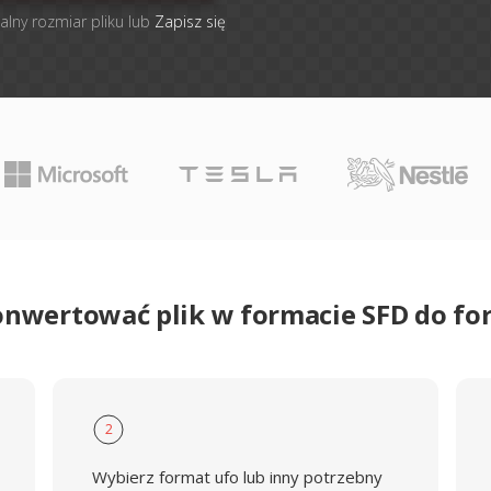
alny rozmiar pliku lub
Zapisz się
onwertować plik w formacie SFD do f
2
Wybierz format ufo lub inny potrzebny