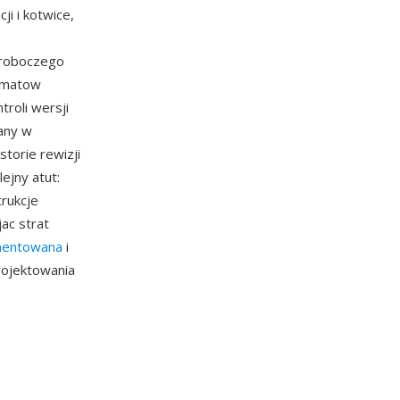
i i kotwice,
 roboczego
ormatow
troli wersji
any w
torie rewizji
ejny atut:
rukcje
ac strat
umentowana
i
projektowania