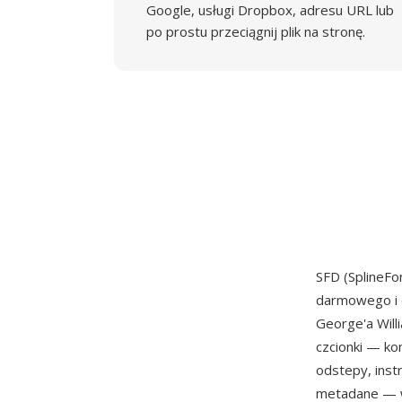
Google, usługi Dropbox, adresu URL lub
po prostu przeciągnij plik na stronę.
SFD (SplineF
darmowego i 
George'a Will
czcionki — ko
odstepy, inst
metadane — w 