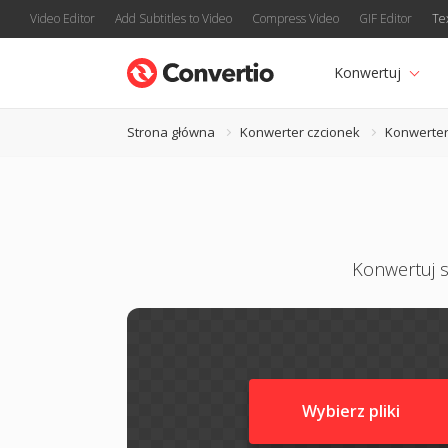
Video Editor
Add Subtitles to Video
Compress Video
GIF Editor
Te
Konwertuj
Strona główna
Konwerter czcionek
Konwerter
Konwertuj s
Wybierz pliki