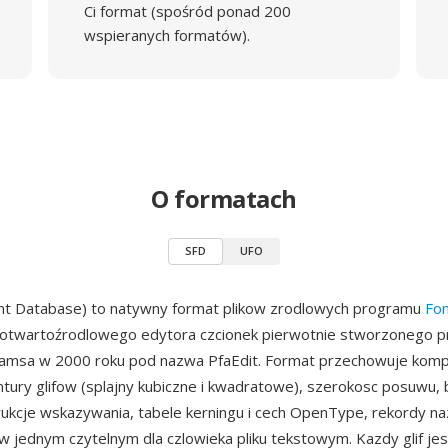
Ci format (spośród ponad 200
wspieranych formatów).
O formatach
SFD
UFO
ont Database) to natywny format plikow zrodlowych programu
Fo
otwartoźrodlowego edytora czcionek pierwotnie stworzonego p
iamsa w 2000 roku pod nazwa PfaEdit. Format przechowuje komp
ntury glifow (splajny kubiczne i kwadratowe), szerokosc posuwu,
rukcje wskazywania, tabele kerningu i cech OpenType, rekordy na
jednym czytelnym dla czlowieka pliku tekstowym. Kazdy glif jes