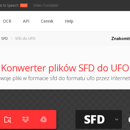
xt to Speech
Video Translator
OCR
API
Cennik
Help
Znakomit
 SFD
SFD do UFO
Konwerter plików SFD do UFO
woje pliki w formacie sfd do formatu ufo przez Internet 
SFD