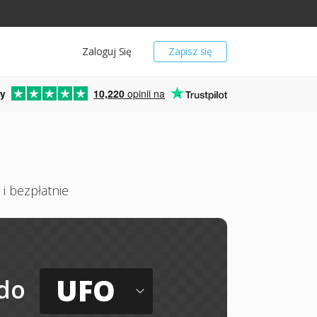
Zaloguj Się
Zapisz się
y
10,220
opinii na
i bezpłatnie
UFO
do