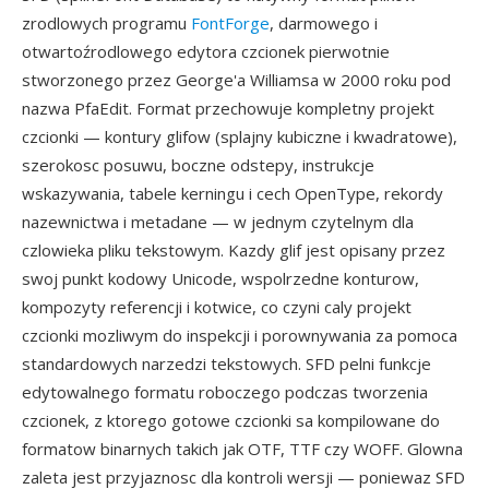
zrodlowych programu
FontForge
, darmowego i
otwartoźrodlowego edytora czcionek pierwotnie
stworzonego przez George'a Williamsa w 2000 roku pod
nazwa PfaEdit. Format przechowuje kompletny projekt
czcionki — kontury glifow (splajny kubiczne i kwadratowe),
szerokosc posuwu, boczne odstepy, instrukcje
wskazywania, tabele kerningu i cech OpenType, rekordy
nazewnictwa i metadane — w jednym czytelnym dla
czlowieka pliku tekstowym. Kazdy glif jest opisany przez
swoj punkt kodowy Unicode, wspolrzedne konturow,
kompozyty referencji i kotwice, co czyni caly projekt
czcionki mozliwym do inspekcji i porownywania za pomoca
standardowych narzedzi tekstowych. SFD pelni funkcje
edytowalnego formatu roboczego podczas tworzenia
czcionek, z ktorego gotowe czcionki sa kompilowane do
formatow binarnych takich jak OTF, TTF czy WOFF. Glowna
zaleta jest przyjaznosc dla kontroli wersji — poniewaz SFD