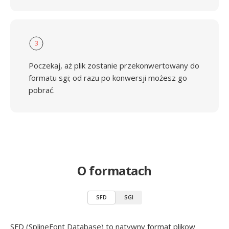
3
Poczekaj, aż plik zostanie przekonwertowany do
formatu sgi; od razu po konwersji możesz go
pobrać.
O formatach
SFD
SGI
SFD (SplineFont Database) to natywny format plikow