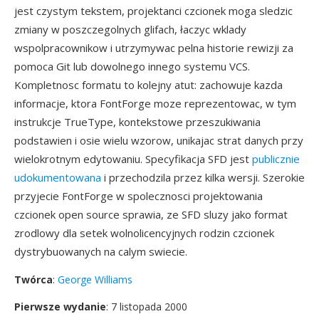
jest czystym tekstem, projektanci czcionek moga sledzic
zmiany w poszczegolnych glifach, łaczyc wklady
wspolpracownikow i utrzymywac pelna historie rewizji za
pomoca Git lub dowolnego innego systemu VCS.
Kompletnosc formatu to kolejny atut: zachowuje kazda
informacje, ktora FontForge moze reprezentowac, w tym
instrukcje TrueType, kontekstowe przeszukiwania
podstawien i osie wielu wzorow, unikajac strat danych przy
wielokrotnym edytowaniu. Specyfikacja SFD jest
publicznie
udokumentowana
i przechodzila przez kilka wersji. Szerokie
przyjecie FontForge w spolecznosci projektowania
czcionek open source sprawia, ze SFD sluzy jako format
zrodlowy dla setek wolnolicencyjnych rodzin czcionek
dystrybuowanych na calym swiecie.
Twórca
:
George Williams
Pierwsze wydanie
: 7 listopada 2000