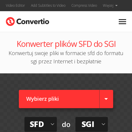
Video Editor
Add Subtitles to Video
Compress Video
Więcej
Konwerter plików SFD do SGI
Konwertuj swoje pliki w formacie sfd do formatu
sgi przez Internet i bezpłatnie
Wybierz pliki
SFD
SGI
do