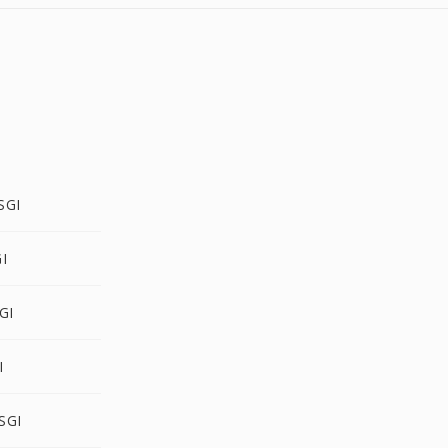
SGI
I
GI
I
SGI