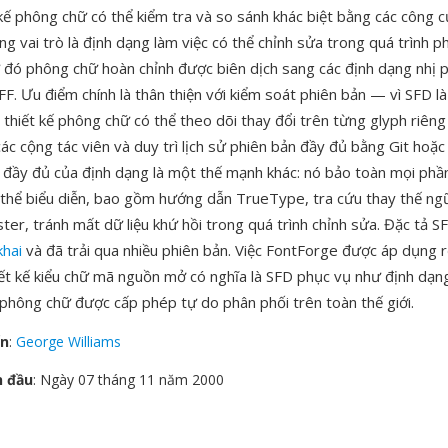
kế phông chữ có thể kiểm tra và so sánh khác biệt bằng các công c
g vai trò là định dạng làm việc có thể chỉnh sửa trong quá trình ph
 đó phông chữ hoàn chỉnh được biên dịch sang các định dạng nhị 
. Ưu điểm chính là thân thiện với kiểm soát phiên bản — vì SFD l
 thiết kế phông chữ có thể theo dõi thay đổi trên từng glyph riêng
c cộng tác viên và duy trì lịch sử phiên bản đầy đủ bằng Git hoặc
h đầy đủ của định dạng là một thế mạnh khác: nó bảo toàn mọi phầ
thể biểu diễn, bao gồm hướng dẫn TrueType, tra cứu thay thế ng
ster, tránh mất dữ liệu khứ hồi trong quá trình chỉnh sửa. Đặc tả 
khai
và đã trải qua nhiều phiên bản. Việc FontForge được áp dụng r
ết kế kiểu chữ mã nguồn mở có nghĩa là SFD phục vụ như định dạn
phông chữ được cấp phép tự do phân phối trên toàn thế giới.
ển
:
George Williams
n đầu
: Ngày 07 tháng 11 năm 2000