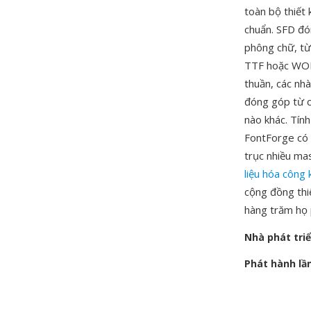
toàn bộ thiết 
chuẩn. SFD đón
phông chữ, từ
TTF hoặc WOFF
thuần, các nhà
đóng góp từ cá
nào khác. Tín
FontForge có 
trục nhiều ma
liệu hóa công 
cộng đồng thi
hàng trăm họ 
Nhà phát tri
Phát hành lầ