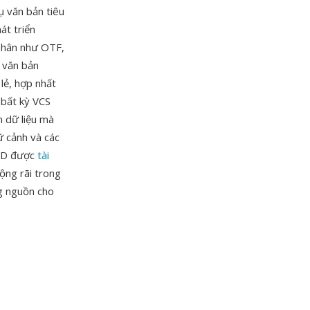
ụ văn bản tiêu
át triển
phân như OTF,
à văn bản
 lẻ, hợp nhất
 bất kỳ VCS
n dữ liệu mà
ữ cảnh và các
SFD được
tài
ộng rãi trong
g nguồn cho