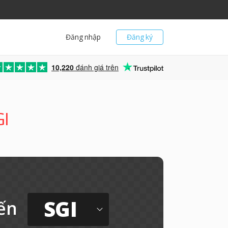
Đăng nhập
Đăng ký
10,220
đánh giá trên
GI
SGI
ến