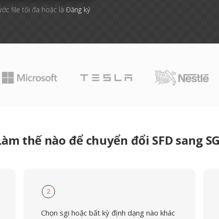
ước file tối đa hoặc là
Đăng ký
Làm thế nào để chuyển đổi SFD sang SG
2
Chọn sgi hoặc bất kỳ định dạng nào khác