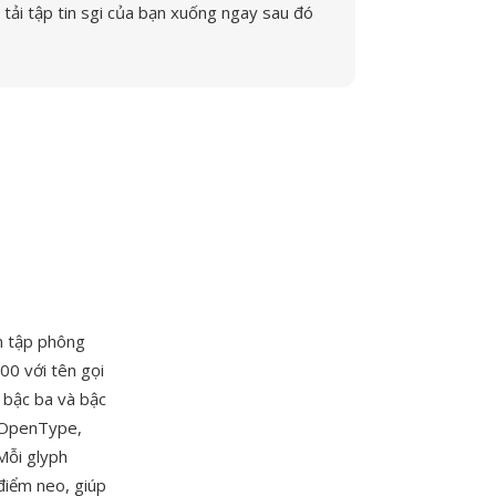
tải tập tin sgi của bạn xuống ngay sau đó
ên tập phông
0 với tên gọi
 bậc ba và bậc
à OpenType,
Mỗi glyph
điểm neo, giúp