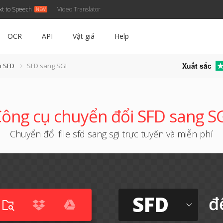
xt to Speech
Video Translator
OCR
API
Vật giá
Help
Xuất sắc
i SFD
SFD sang SGI
ông cụ chuyển đổi SFD sang S
Chuyển đổi file sfd sang sgi trực tuyến và miễn phí
SFD
đ