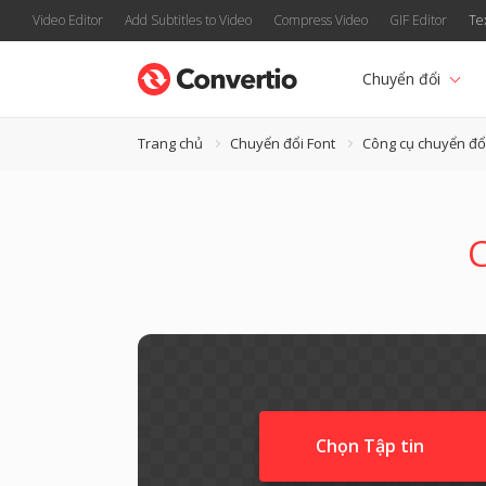
Video Editor
Add Subtitles to Video
Compress Video
GIF Editor
Te
Chuyển đổi
Trang chủ
Chuyển đổi Font
Công cụ chuyển đổ
C
Chọn Tập tin