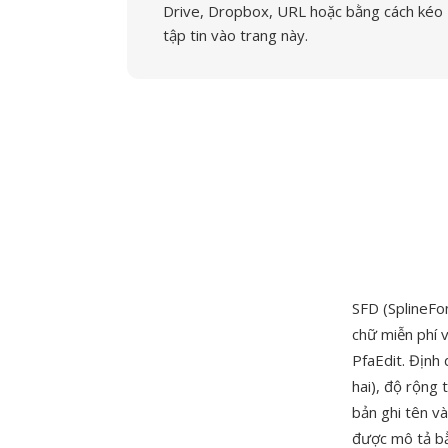
Drive, Dropbox, URL hoặc bằng cách kéo
tập tin vào trang này.
SFD (SplineFo
chữ miễn phí 
PfaEdit. Định
hai), độ rộng
bản ghi tên v
được mô tả bằ