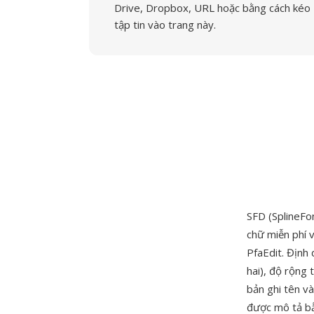
Drive, Dropbox, URL hoặc bằng cách kéo
tập tin vào trang này.
SFD (SplineFo
chữ miễn phí 
PfaEdit. Định
hai), độ rộng
bản ghi tên v
được mô tả bằ