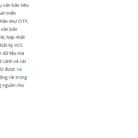
ụ văn bản tiêu
át triển
phân như OTF,
à văn bản
 lẻ, hợp nhất
 bất kỳ VCS
n dữ liệu mà
ữ cảnh và các
SFD được
tài
ộng rãi trong
g nguồn cho