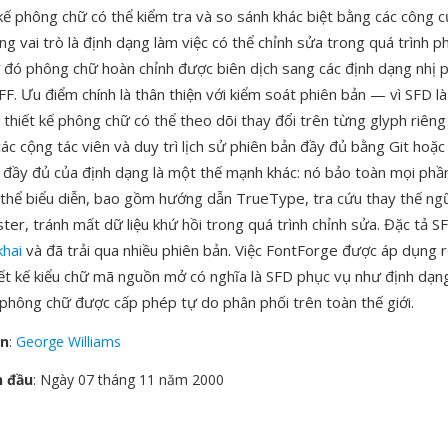
kế phông chữ có thể kiểm tra và so sánh khác biệt bằng các công c
g vai trò là định dạng làm việc có thể chỉnh sửa trong quá trình ph
 đó phông chữ hoàn chỉnh được biên dịch sang các định dạng nhị 
. Ưu điểm chính là thân thiện với kiểm soát phiên bản — vì SFD l
 thiết kế phông chữ có thể theo dõi thay đổi trên từng glyph riêng
c cộng tác viên và duy trì lịch sử phiên bản đầy đủ bằng Git hoặc
h đầy đủ của định dạng là một thế mạnh khác: nó bảo toàn mọi phầ
thể biểu diễn, bao gồm hướng dẫn TrueType, tra cứu thay thế ng
ster, tránh mất dữ liệu khứ hồi trong quá trình chỉnh sửa. Đặc tả 
khai
và đã trải qua nhiều phiên bản. Việc FontForge được áp dụng r
ết kế kiểu chữ mã nguồn mở có nghĩa là SFD phục vụ như định dạn
phông chữ được cấp phép tự do phân phối trên toàn thế giới.
ển
:
George Williams
n đầu
: Ngày 07 tháng 11 năm 2000