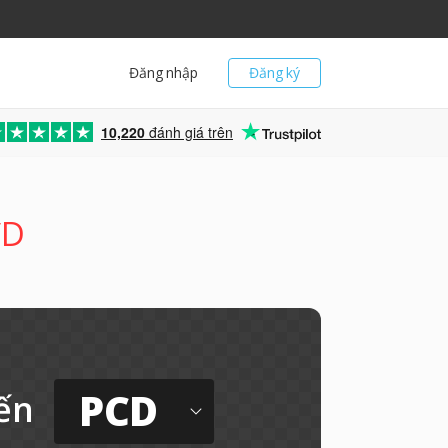
Đăng nhập
Đăng ký
10,220
đánh giá trên
CD
PCD
ến