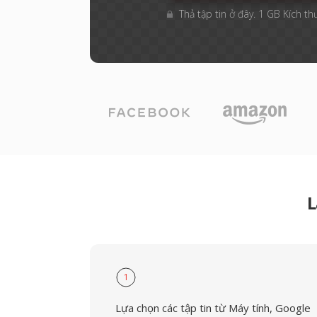
Thả tập tin ở đây. 1 GB Kích th
L
1
Lựa chọn các tập tin từ Máy tính, Google