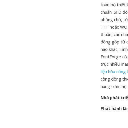
toàn bộ thiết 
chuẩn. SFD đón
phông chữ, từ
TTF hoặc WOFF
thuần, các nhà
đóng góp từ cá
nào khác. Tín
FontForge có 
trục nhiều ma
liệu hóa công 
cộng đồng thi
hàng trăm họ 
Nhà phát tri
Phát hành lầ