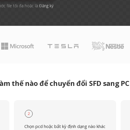
ước file tối đa hoặc là
Đăng ký
àm thế nào để chuyển đổi SFD sang P
2
Chọn pcd hoặc bất kỳ định dạng nào khác