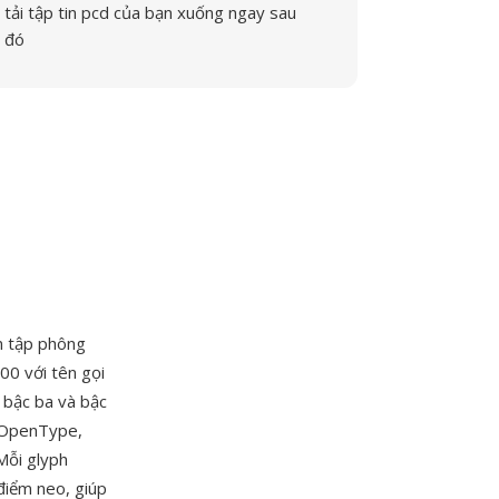
tải tập tin pcd của bạn xuống ngay sau
đó
ên tập phông
0 với tên gọi
 bậc ba và bậc
à OpenType,
Mỗi glyph
điểm neo, giúp