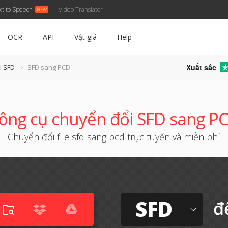
xt to Speech
Video Translator
OCR
API
Vật giá
Help
Xuất sắc
i SFD
SFD sang PCD
ông cụ chuyển đổi SFD sang P
Chuyển đổi file sfd sang pcd trực tuyến và miễn phí
SFD
đ