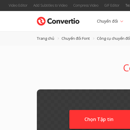
Video Editor
Add Subtitles to Video
Compress Video
GIF Editor
Te
Chuyển đổi
Trang chủ
Chuyển đổi Font
Công cụ chuyển đổ
C
Chọn Tập tin