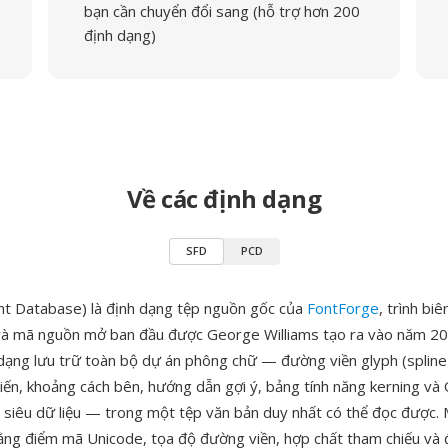
bạn cần chuyển đổi sang (hỗ trợ hơn 200
định dạng)
Về các định dạng
SFD
PCD
nt Database) là định dạng tệp nguồn gốc của
FontForge
, trình bi
và mã nguồn mở ban đầu được George Williams tạo ra vào năm 200
 dạng lưu trữ toàn bộ dự án phông chữ — đường viền glyph (spline
 tiến, khoảng cách bên, hướng dẫn gợi ý, bảng tính năng kerning v
à siêu dữ liệu — trong một tệp văn bản duy nhất có thể đọc được. 
ng điểm mã Unicode, tọa độ đường viền, hợp chất tham chiếu và 