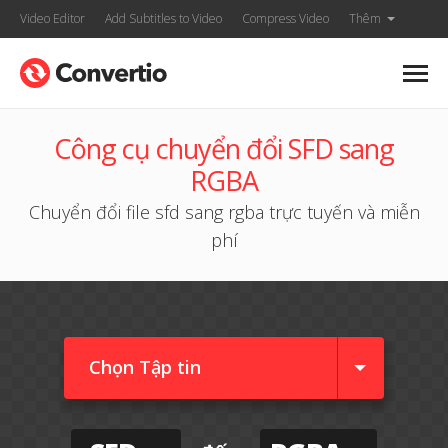
Video Editor
Add Subtitles to Video
Compress Video
Thêm
Công cụ chuyển đổi SFD sang
RGBA
Chuyển đổi file sfd sang rgba trực tuyến và miễn
phí
Chọn Tập tin