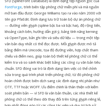
SFD (SplineFont Database) là định dạng tệp nguồn gốc của
FontForge
, trình biên tập phông chữ miễn phí và mã nguồn
mở ban đầu được George Williams tạo ra vào năm 2000 với
tên gọi PfaEdit. Định dạng lưu trữ toàn bộ dự án phông chữ
— đường viền glyph (spline bậc ba và bậc hai), độ rộng tiến,
khoảng cách bên, hướng dẫn gợi ý, bảng tính năng kerning
và OpenType, bản ghi tên và siêu dữ liệu — trong một tệp
văn bản duy nhất có thể đọc được. Mỗi glyph được mô tả
bằng điểm mã Unicode, tọa độ đường viền, hợp chất tham
chiếu và điểm neo, giúp toàn bộ thiết kế phông chữ có thể
kiểm tra và so sánh khác biệt bằng các công cụ văn bản tiêu
chuẩn. SFD đóng vai trò là định dạng làm việc có thể chỉnh
sửa trong quá trình phát triển phông chữ, từ đó phông chữ
hoàn chỉnh được biên dịch sang các định dạng nhị phân như
OTF, TTF hoặc WOFF. Ưu điểm chính là thân thiện với kiểm
soát phiên bản — vì SFD là văn bản thuần, các nhà thiết kế
phông chữ có thể theo dõi thay đổi trên từng glyph riêng lẻ,
hợp nhất đóng góp từ các cộng tác viên và duy trì lịch sử