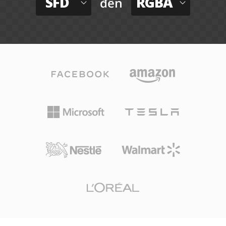
SFD
RGBA
đến