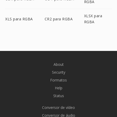
RGBA
XLSX para
XLS para RGBA
CR2 para RGBA
RGBA
About
Security
Formatos
Help
Status
Conversor de vídeo
Conversor de áudio