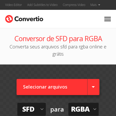
Video Editor
Add Subtitles to Video
Compress Video
Mais
Conversor de SFD para RGBA
Converta seus arquivos sfd para rgba online e
grátis
Selecionar arquivos
SFD
RGBA
para