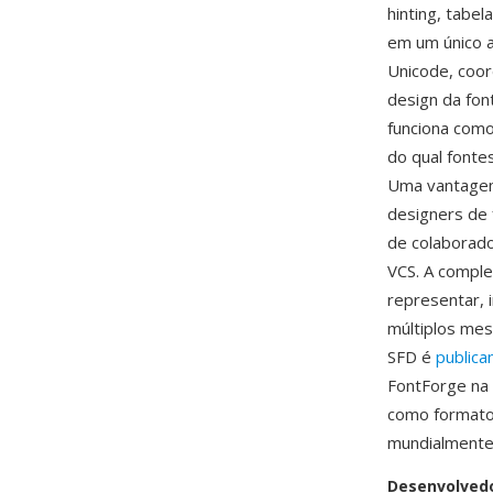
hinting, tab
em um único a
Unicode, coor
design da fon
funciona como
do qual fonte
Uma vantagem 
designers de 
de colaborado
VCS. A comple
representar, 
múltiplos mes
SFD é
public
FontForge na 
como formato 
mundialmente
Desenvolved