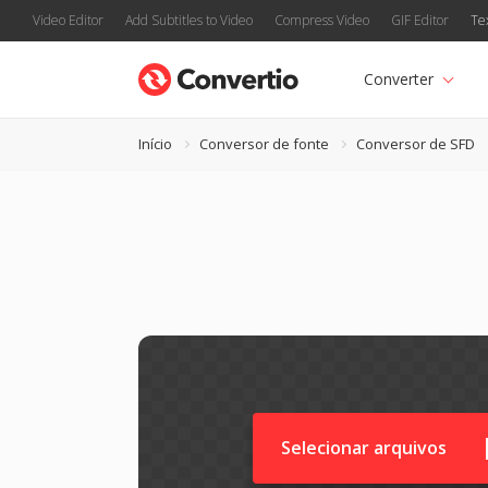
Video Editor
Add Subtitles to Video
Compress Video
GIF Editor
Te
Converter
Início
Conversor de fonte
Conversor de SFD
Selecionar arquivos