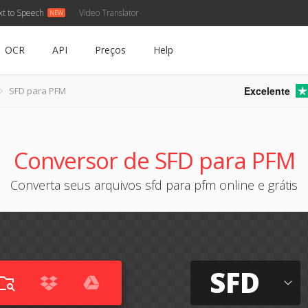
xt to Speech
Video Translator
OCR
API
Preços
Help
Excelente
SFD para PFM
Conversor de SFD para PFM
Converta seus arquivos sfd para pfm online e grátis
SFD