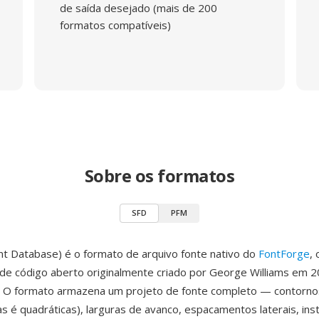
de saída desejado (mais de 200
formatos compatíveis)
Sobre os formatos
SFD
PFM
nt Database) é o formato de arquivo fonte nativo do
FontForge
,
é de código aberto originalmente criado por George Williams em 
. O formato armazena um projeto de fonte completo — contornos
cas é quadráticas), larguras de avanco, espacamentos laterais, in