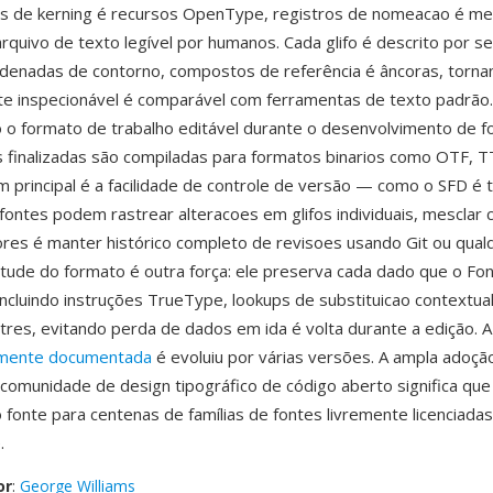
elas de kerning é recursos OpenType, registros de nomeacao é 
rquivo de texto legível por humanos. Cada glifo é descrito por s
denadas de contorno, compostos de referência é âncoras, torna
te inspecionável é comparável com ferramentas de texto padrão
 o formato de trabalho editável durante o desenvolvimento de fo
s finalizadas são compiladas para formatos binarios como OTF, 
principal é a facilidade de controle de versão — como o SFD é 
fontes podem rastrear alteracoes em glifos individuais, mesclar 
res é manter histórico completo de revisoes usando Git ou qual
tude do formato é outra força: ele preserva cada dado que o F
incluindo instruções TrueType, lookups de substituicao contextua
tres, evitando perda de dados em ida é volta durante a edição. A
amente documentada
é evoluiu por várias versões. A ampla adoçã
comunidade de design tipográfico de código aberto significa qu
fonte para centenas de famílias de fontes livremente licenciadas
.
or
:
George Williams