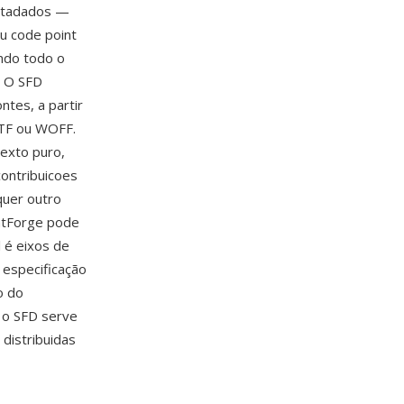
metadados —
eu code point
ndo todo o
. O SFD
ntes, a partir
TTF ou WOFF.
texto puro,
contribuicoes
quer outro
ontForge pode
l é eixos de
 especificação
o do
e o SFD serve
 distribuidas