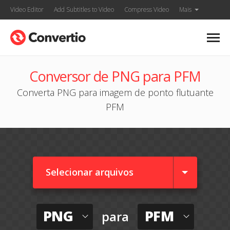
Video Editor
Add Subtitles to Video
Compress Video
Mais
Conversor de PNG para PFM
Converta PNG para imagem de ponto flutuante
PFM
Selecionar arquivos
PNG
PFM
para