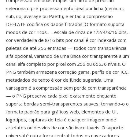
compressão em duas etapas: um filtro de predicao
seleciona o pré-processamento ideal por linha (nenhum,
sub, up, average ou Paeth), e então a compressão
DEFLATE codifica os dados filtrados. O formato suporta
modos de cor ricos — escala de cinza de 1/2/4/8/16 bits,
cor verdadeira de 8/16 bits por canal é cor indexada com
paletas de até 256 entradas — todos com transparência
alfa opcional, variando de uma única cor transparente a um
canal alfa completo por pixel com 256 ou 65536 níveis. O
PNG também armazena correção gama, perfis de cor ICC,
metadados de texto é cor de fundo sugerida. Uma
vantagem é a compressão sem perda com transparência
— o PNG preserva cada pixel exatamente enquanto
suporta bordas semi-transparentes suaves, tornando-o o
formato padrão para gráficos web, elementos de UI,
logotipos, capturas de tela é qualquer imagem onde
artefatos ou desvios de cor são inaceitaveis. O suporte
universal é outra força central: todos os navegadores,