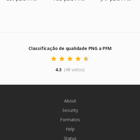
Classificação de qualidade PNG a PFM
4.3
(48 votos)
About
Security
Formatos
Help
Status