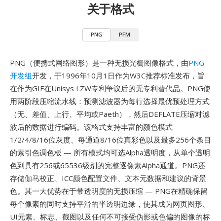
关于格式
PNG
PFM
PNG（便携式网络图形）是一种无损光栅图像格式，由
PNG
开发组
开发，于1996年10月1日作为W3C推荐标准发布，旨
在作为GIF在Unisys LZW专利争议后的无专利替代品。PNG使
用两阶段压缩流水线：预测滤波器为每行选择最优预处理方式
（无、差值、上行、平均或Paeth），然后DEFLATE压缩对滤
波后的数据进行编码。该格式支持丰富的颜色模式 —
1/2/4/8/16位灰度、每通道8/16位真彩色以及最多256个条目
的索引色调色板 — 所有模式均可选Alpha透明度，从单个透明
色到具有256或65536级别的完整逐像素Alpha通道。PNG还
存储伽马校正、ICC颜色配置文件、文本元数据和建议的背景
色。其一大优势在于带透明度的无损压缩 — PNG在精确保留
每个像素的同时支持平滑的半透明边缘，使其成为网页图形、
UI元素、标志、截图以及任何不可接受伪影或色偏的图像的标