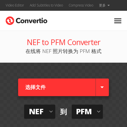
Video Editor
Add Subtitles to Video
Compress Video
更多
NEF to PFM Converter
在线将 NEF 照片转换为 PFM 格式
选择文件
NEF
PFM
到