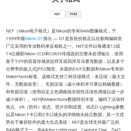
NEF
PFM
NEF（Nikon电子格式）是Nikon的专有RAW图像格式，于
1999年随
Nikon D1
推出 — D1是首批价格足以在新闻编辑室
广泛采用的专业数码单反相机之一。NEF文件以每通道12或
14位捕获Nikon CCD和CMOS传感器的完整未处理输出，使用
基于TIFF的容器存储原始拜耳或四拜耳马赛克数据，以及多个
分辨率的嵌入式JPEG预览、全面的EXIF元数据和Nikon专有的
MakerNote标签。该格式支持三种压缩模式：未压缩（最大文
件，无数据改变）、无损压缩（减小体积并可逐位精确重建）
和有损压缩（使用自定义色调曲线非线性压缩色调值以进一步
减小体积）。NEF的MakerNote数据特别丰富，编码了活动对
焦点、VR（防抖）状态、照片控制设置、动态D-Lighting参数
以及Nikon F卡口和Z卡口镜头的详细镜头校正数据。其一大优
势在于兼容软件的庞大生态系统：NEF是全球支持最广泛的
RAW格式之一，由Adobe Lightroom、Capture One、DxO、