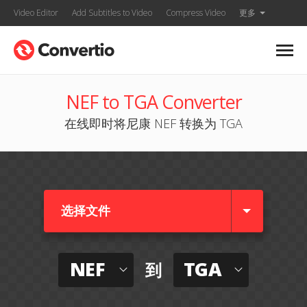
Video Editor
Add Subtitles to Video
Compress Video
更多
NEF to TGA Converter
在线即时将尼康 NEF 转换为 TGA
选择文件
NEF
TGA
到