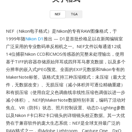
NEF
TGA
NEF（Nikon电子格式）是Nikon的专有RAW图像格式，于
1999年随
Nikon D1
推出 — D1是首批价格足以在新闻编辑室
广泛采用的专业数码单反相机之一。NEF文件以每通道12或
14位捕获Nikon CCD和CMOS传感器的完整未处理输出，使用
基于TIFF的容器存储原始拜耳或四拜耳马赛克数据，以及多个
分辨率的嵌入式JPEG预览、全面的EXIF元数据和Nikon专有的
MakerNote标签。该格式支持三种压缩模式：未压缩（最大文
件，无数据改变）、无损压缩（减小体积并可逐位精确重建）
和有损压缩（使用自定义色调曲线非线性压缩色调值以进一步
减小体积）。NEF的MakerNote数据特别丰富，编码了活动对
焦点、VR（防抖）状态、照片控制设置、动态D-Lighting参数
以及Nikon F卡口和Z卡口镜头的详细镜头校正数据。其一大优
势在于兼容软件的庞大生态系统：NEF是全球支持最广泛的
RAW格式之一，由Adobe Lightroom、Capture One、DxO、