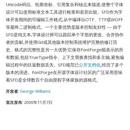
Unicode码位、轮廓坐标、引用复合和锚点来描述,使整个字体
设计可以使用标准文本工具进行检查和差异比较。SFD作为字
体开发期间的可编辑工作格式,从中编译出OTF、TTF或WOFF
等最终二进制格式。一个主要优势是版本控制友好性 — 由于
SFD是纯文本,字体设计师可以跟踪单个字形的更改、合并协作
者的贡献,并使用Git或其他版本控制系统维护完整的修订历
史。格式的完整性是另一大优势:它保存FontForge能表示的所
有数据,包括TrueType指令、上下文替换查找和多主轴,避免编
辑过程中的往返数据丢失。SFD规范已
公开文档化
,经历了多个
版本的演进。FontForge在开源字体设计社区的广泛采用意味
着SFD是全球数百个自由授权字体家族的源格式。
开发者
:
George Williams
首次发布
: 2000年11月7日