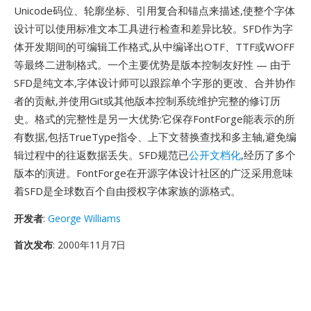
Unicode码位、轮廓坐标、引用复合和锚点来描述,使整个字体
设计可以使用标准文本工具进行检查和差异比较。SFD作为字
体开发期间的可编辑工作格式,从中编译出OTF、TTF或WOFF
等最终二进制格式。一个主要优势是版本控制友好性 — 由于
SFD是纯文本,字体设计师可以跟踪单个字形的更改、合并协作
者的贡献,并使用Git或其他版本控制系统维护完整的修订历
史。格式的完整性是另一大优势:它保存FontForge能表示的所
有数据,包括TrueType指令、上下文替换查找和多主轴,避免编
辑过程中的往返数据丢失。SFD规范已
公开文档化
,经历了多个
版本的演进。FontForge在开源字体设计社区的广泛采用意味
着SFD是全球数百个自由授权字体家族的源格式。
开发者
:
George Williams
首次发布
: 2000年11月7日