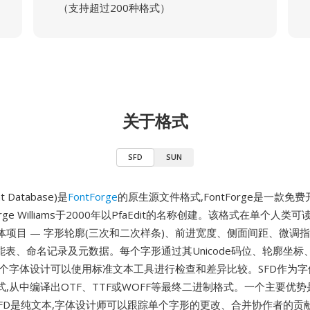
（支持超过200种格式）
关于格式
SFD
SUN
nt Database)是
FontForge
的原生源文件格式,FontForge是一款免
rge Williams于2000年以PfaEdit的名称创建。该格式在单个人
体项目 — 字形轮廓(三次和二次样条)、前进宽度、侧面间距、微调
e功能表、命名记录及元数据。每个字形通过其Unicode码位、轮廓坐
整个字体设计可以使用标准文本工具进行检查和差异比较。SFD作为
,从中编译出OTF、TTF或WOFF等最终二进制格式。一个主要优
SFD是纯文本,字体设计师可以跟踪单个字形的更改、合并协作者的贡献,