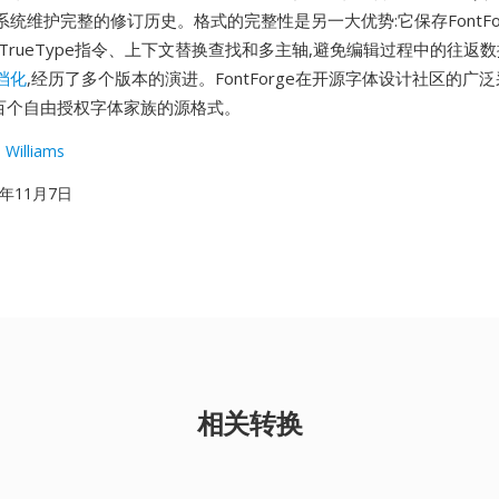
统维护完整的修订历史。格式的完整性是另一大优势:它保存FontFo
TrueType指令、上下文替换查找和多主轴,避免编辑过程中的往返数
档化
,经历了多个版本的演进。FontForge在开源字体设计社区的广
数百个自由授权字体家族的源格式。
 Williams
00年11月7日
相关转换