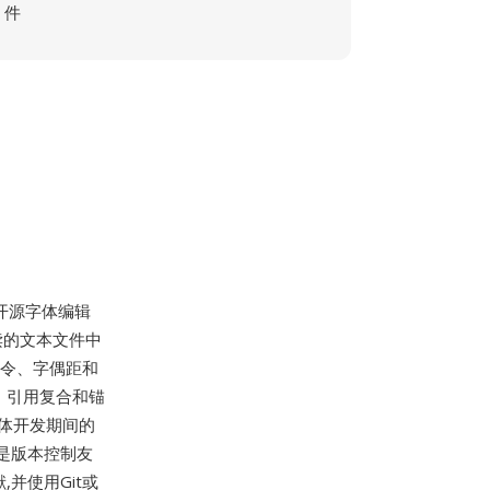
件
费开源字体编辑
类可读的文本文件中
指令、字偶距和
标、引用复合和锚
字体开发期间的
势是版本控制友
并使用Git或