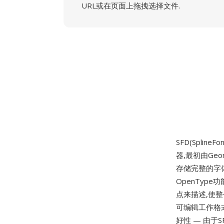
URL或在页面上拖拽选择文件.
SFD(SplineFo
器,最初由Geo
存储完整的字
OpenTyp
点来描述,使
可编辑工作格式
好性 — 由于