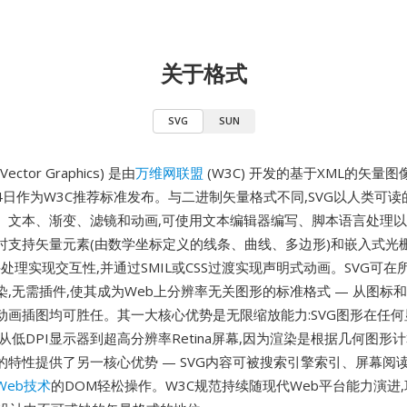
关于格式
SVG
SUN
e Vector Graphics) 是由
万维网联盟
(W3C) 开发的基于XML的矢量图像
月4日作为W3C推荐标准发布。与二进制矢量格式不同,SVG以人类可读
、文本、渐变、滤镜和动画,可使用文本编辑器编写、脚本语言处理以及
时支持矢量元素(由数学坐标定义的线条、曲线、多边形)和嵌入式光栅
pt事件处理实现交互性,并通过SMIL或CSS过渡实现声明式动画。SVG可
染,无需插件,使其成为Web上分辨率无关图形的标准格式 — 从图标
动画插图均可胜任。其一大核心优势是无限缩放能力:SVG图形在任
从低DPI显示器到超高分辨率Retina屏幕,因为渲染是根据几何图形
的特性提供了另一核心优势 — SVG内容可被搜索引擎索引、屏幕阅读
Web技术
的DOM轻松操作。W3C规范持续随现代Web平台能力演进,