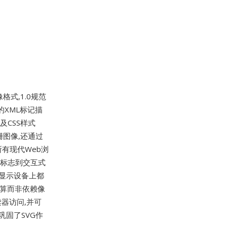
格式,1.0规范
的XML标记描
CSS样式
图像,还通过
在所有现代Web浏
和标志到交互式
何显示设备上都
计算而非依赖像
器访问,并可
巩固了SVG作