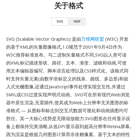
关于格式
SVG
HEIF
SVG (Scalable Vector Graphics) 是由
万维网联盟
(W3C) 开发
的基于XML的矢量图像格式,1.0规范于2001年9月4日作为
W3C推荐标准发布。与二进制矢量格式不同,SVG以人类可读
的XML标记描述形状、路径、文本、渐变、滤镜和动画,可使
用文本编辑器编写、脚本语言处理以及CSS样式化。该格式同
时支持矢量元素(由数学坐标定义的线条、曲线、多边形)和嵌
入式光栅图像,还通过JavaScript事件处理实现交互性,并通过
SMIL或CSS过渡实现声明式动画。SVG可在所有现代Web浏览
器中原生渲染,无需插件,使其成为Web上分辨率无关图形的标
准格式 — 从图标和标志到交互式数据可视化和动画插图均可
胜任。其一大核心优势是无限缩放能力:SVG图形在任何显示设
备上都保持完美清晰,从低DPI显示器到超高分辨率Retina屏幕,
因为渲染是根据几何图形计算而非依赖像素。基于文本的特性