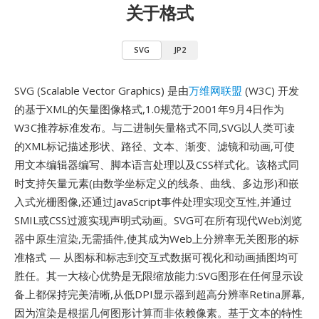
关于格式
SVG
JP2
SVG (Scalable Vector Graphics) 是由
万维网联盟
(W3C) 开发
的基于XML的矢量图像格式,1.0规范于2001年9月4日作为
W3C推荐标准发布。与二进制矢量格式不同,SVG以人类可读
的XML标记描述形状、路径、文本、渐变、滤镜和动画,可使
用文本编辑器编写、脚本语言处理以及CSS样式化。该格式同
时支持矢量元素(由数学坐标定义的线条、曲线、多边形)和嵌
入式光栅图像,还通过JavaScript事件处理实现交互性,并通过
SMIL或CSS过渡实现声明式动画。SVG可在所有现代Web浏览
器中原生渲染,无需插件,使其成为Web上分辨率无关图形的标
准格式 — 从图标和标志到交互式数据可视化和动画插图均可
胜任。其一大核心优势是无限缩放能力:SVG图形在任何显示设
备上都保持完美清晰,从低DPI显示器到超高分辨率Retina屏幕,
因为渲染是根据几何图形计算而非依赖像素。基于文本的特性